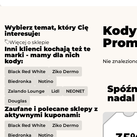
Kody
Wybierz temat, który Cię
interesuje:
Prom
Więcej o sklepie
Inni klienci kochają też te
marki - mamy dla nich
kody:
Nie znalezion
Black Red White
Ziko Dermo
Biedronka
Notino
Spóźn
Zalando Lounge
Lidl
NEONET
nadal
Douglas
Zaufane i polecane sklepy z
aktywnymi kuponami:
Black Red White
Ziko Dermo
Biedronka
Notino