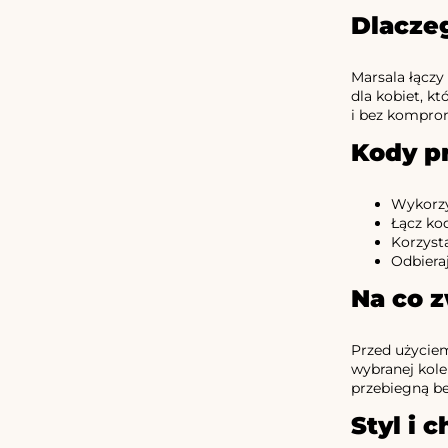
Dlacze
Marsala łączy
dla kobiet, k
i bez kompro
Kody p
Wykorzy
Łącz ko
Korzyst
Odbieraj
Na co 
Przed użycie
wybranej kole
przebiegną b
Styl i 