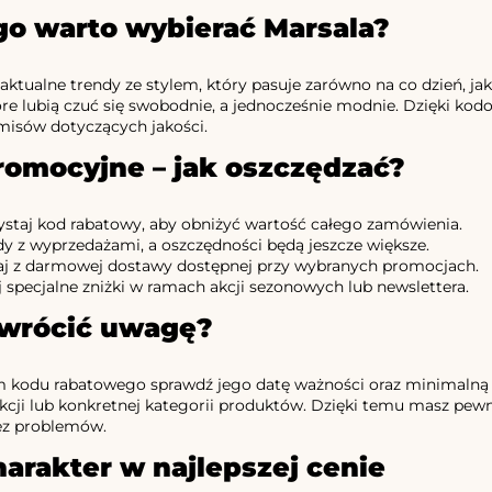
go warto wybierać Marsala?
 aktualne trendy ze stylem, który pasuje zarówno na co dzień, ja
tóre lubią czuć się swobodnie, a jednocześnie modnie. Dzięki k
misów dotyczących jakości.
romocyjne – jak oszczędzać?
staj kod rabatowy, aby obniżyć wartość całego zamówienia.
dy z wyprzedażami, a oszczędności będą jeszcze większe.
aj z darmowej dostawy dostępnej przy wybranych promocjach.
 specjalne zniżki w ramach akcji sezonowych lub newslettera.
zwrócić uwagę?
m kodu rabatowego sprawdź jego datę ważności oraz minimalną
kcji lub konkretnej kategorii produktów. Dzięki temu masz pewn
ez problemów.
charakter w najlepszej cenie