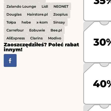
35
Zalando Lounge
Lidl
NEONET
Douglas
Hairstore.pl
Zooplus
Tołpa
hebe
x-kom
Sinsay
Carrefour
Eobuwie
Bee.pl
AliExpress
Clarins
Modivo
30
Zaoszczędziłeś? Poleć rabat
innym!
40