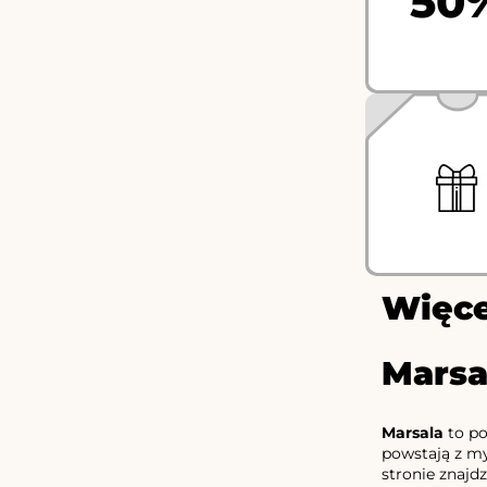
50
Więce
Marsa
Marsala
to po
powstają z my
stronie znajd