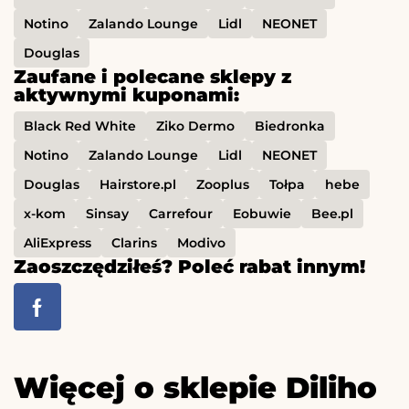
Notino
Zalando Lounge
Lidl
NEONET
Douglas
Zaufane i polecane sklepy z
aktywnymi kuponami:
Black Red White
Ziko Dermo
Biedronka
Notino
Zalando Lounge
Lidl
NEONET
Douglas
Hairstore.pl
Zooplus
Tołpa
hebe
x-kom
Sinsay
Carrefour
Eobuwie
Bee.pl
AliExpress
Clarins
Modivo
Zaoszczędziłeś? Poleć rabat innym!
Więcej o sklepie Diliho