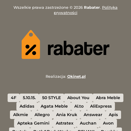
Wszelkie prawa zastrzeżone © 2026
Rabater
.
Polityka
prywatności
Realizacja:
Okinet.pl
4F
5.10.15.
50 STYLE
About You
Abra Meble
Adidas
Agata Meble
Al.to
AliExpress
Alkmie
Allegro
Ania Kruk
Answear
Apis
Apteka Gemini
Astratex
Auchan
Avon