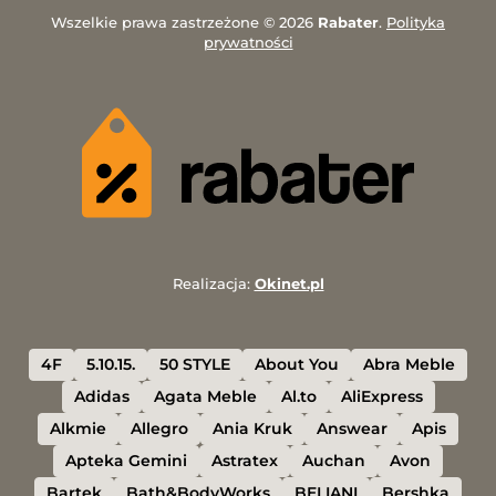
Wszelkie prawa zastrzeżone © 2026
Rabater
.
Polityka
prywatności
Realizacja:
Okinet.pl
4F
5.10.15.
50 STYLE
About You
Abra Meble
Adidas
Agata Meble
Al.to
AliExpress
Alkmie
Allegro
Ania Kruk
Answear
Apis
Apteka Gemini
Astratex
Auchan
Avon
Bartek
Bath&BodyWorks
BELIANI
Bershka