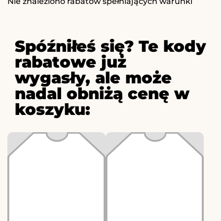
Nie znaleziono rabatów spełniających warunki
Spóźniłeś się? Te kody
rabatowe już
wygasły, ale może
nadal obniżą cenę w
koszyku: