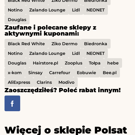
Black Red White
Ziko Dermo
Biedronka
Notino
Zalando Lounge
Lidl
NEONET
Douglas
Zaufane i polecane sklepy z
aktywnymi kuponami:
Black Red White
Ziko Dermo
Biedronka
Notino
Zalando Lounge
Lidl
NEONET
Douglas
Hairstore.pl
Zooplus
Tołpa
hebe
x-kom
Sinsay
Carrefour
Eobuwie
Bee.pl
AliExpress
Clarins
Modivo
Zaoszczędziłeś? Poleć rabat innym!
Więcej o sklepie Polsat