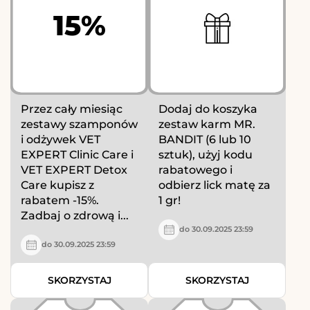
15%
Przez cały miesiąc
Dodaj do koszyka
zestawy szamponów
zestaw karm MR.
i odżywek VET
BANDIT (6 lub 10
EXPERT Clinic Care i
sztuk), użyj kodu
VET EXPERT Detox
rabatowego i
Care kupisz z
odbierz lick matę za
rabatem -15%.
1 gr!
Zadbaj o zdrową i...
do 30.09.2025 23:59
do 30.09.2025 23:59
SKORZYSTAJ
SKORZYSTAJ