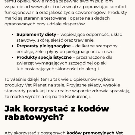
temu opiekunowie mogą zapewnić swoim pupilom
wsparcie od wewnątrz i od zewnątrz, poprawiając komfort
funkcjonowania oraz jakość życia czworonogów. Produkty
marki są starannie testowane i oparte na składach
opracowanych przy udziale ekspertów.
Suplementy diety
– wspierające odporność, układ
stawowy, skórę, sierść oraz trawienie.
Preparaty pielęgnacyjne
– delikatne szampony,
emulsje, żele i płyny do pielęgnacji oczu i uszu.
Produkty specjalistyczne
– przeznaczone dla
zwierząt wymagających szczególnej opieki
lub posiadających skłonności do alergii.
To właśnie dzięki temu tak wielu opiekunów wybiera
produkty Vet Planet na stałe. Przyjazne składy, wysokie
standardy produkcji oraz realne wsparcie zdrowia sprawiają,
że marka wyróżnia się na tle konkurencji.
Jak korzystać z kodów
rabatowych?
Aby skorzystać z dostępnych
kodów promocyjnych Vet