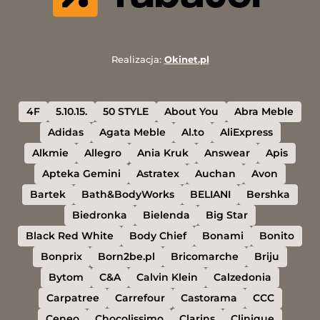
Realizacja:
Okinet.pl
4F
5.10.15.
50 STYLE
About You
Abra Meble
Adidas
Agata Meble
Al.to
AliExpress
Alkmie
Allegro
Ania Kruk
Answear
Apis
Apteka Gemini
Astratex
Auchan
Avon
Bartek
Bath&BodyWorks
BELIANI
Bershka
Biedronka
Bielenda
Big Star
Black Red White
Body Chief
Bonami
Bonito
Bonprix
Born2be.pl
Bricomarche
Briju
Bytom
C&A
Calvin Klein
Calzedonia
Carpatree
Carrefour
Castorama
CCC
Ceneo
Chocolissimo
Clarins
Clinique