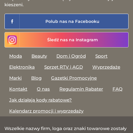
kieszeni.
Polub nas na Facebooku
Śledź nas na Instagram
Moda
Beauty
Dom i Ogród
Sport
Elektronika
Sprzęt RTV i AGD
Wyprzedaże
Marki
Blog
Gazetki Promocyjne
Kontakt
O nas
Regulamin Rabater
FAQ
Jak działają kody rabatowe?
Kalendarz promocji i wyprzedaży
Wszelkie nazwy firm, loga oraz znaki towarowe zostały