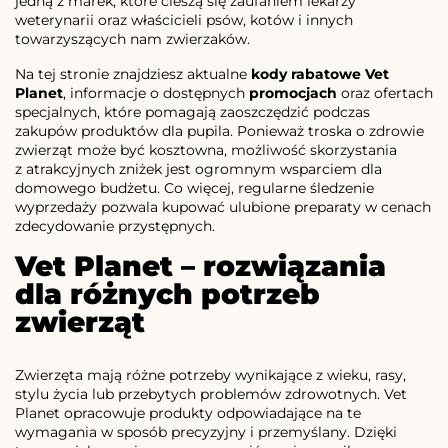
jedną z marek, które cieszą się zaufaniem lekarzy
weterynarii oraz właścicieli psów, kotów i innych
towarzyszących nam zwierzaków.
Na tej stronie znajdziesz aktualne
kody rabatowe Vet
Planet
, informacje o dostępnych
promocjach
oraz ofertach
specjalnych, które pomagają zaoszczędzić podczas
zakupów produktów dla pupila. Ponieważ troska o zdrowie
zwierząt może być kosztowna, możliwość skorzystania
z atrakcyjnych zniżek jest ogromnym wsparciem dla
domowego budżetu. Co więcej, regularne śledzenie
wyprzedaży pozwala kupować ulubione preparaty w cenach
zdecydowanie przystępnych.
Vet Planet – rozwiązania
dla różnych potrzeb
zwierząt
Zwierzęta mają różne potrzeby wynikające z wieku, rasy,
stylu życia lub przebytych problemów zdrowotnych. Vet
Planet opracowuje produkty odpowiadające na te
wymagania w sposób precyzyjny i przemyślany. Dzięki