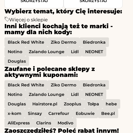
SKORZYSTAJ
SKORZYSTAJ
Wybierz temat, który Cię interesuje:
Więcej o sklepie
Inni klienci kochają też te marki -
mamy dla nich kody:
Black Red White
Ziko Dermo
Biedronka
Notino
Zalando Lounge
Lidl
NEONET
Douglas
Zaufane i polecane sklepy z
aktywnymi kuponami:
Black Red White
Ziko Dermo
Biedronka
Notino
Zalando Lounge
Lidl
NEONET
Douglas
Hairstore.pl
Zooplus
Tołpa
hebe
x-kom
Sinsay
Carrefour
Eobuwie
Bee.pl
AliExpress
Clarins
Modivo
Zaoszczędziłeś? Poleć rabat innym!