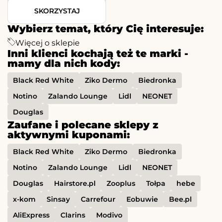
SKORZYSTAJ
Wybierz temat, który Cię interesuje:
Więcej o sklepie
Inni klienci kochają też te marki -
mamy dla nich kody:
Black Red White
Ziko Dermo
Biedronka
Notino
Zalando Lounge
Lidl
NEONET
Douglas
Zaufane i polecane sklepy z
aktywnymi kuponami:
Black Red White
Ziko Dermo
Biedronka
Notino
Zalando Lounge
Lidl
NEONET
Douglas
Hairstore.pl
Zooplus
Tołpa
hebe
x-kom
Sinsay
Carrefour
Eobuwie
Bee.pl
AliExpress
Clarins
Modivo