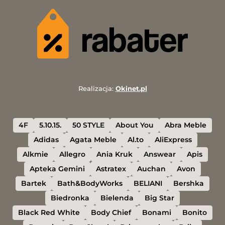
Realizacja:
Okinet.pl
4F
5.10.15.
50 STYLE
About You
Abra Meble
Adidas
Agata Meble
Al.to
AliExpress
Alkmie
Allegro
Ania Kruk
Answear
Apis
Apteka Gemini
Astratex
Auchan
Avon
Bartek
Bath&BodyWorks
BELIANI
Bershka
Biedronka
Bielenda
Big Star
Black Red White
Body Chief
Bonami
Bonito