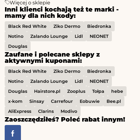
Więcej o sklepie
Inni klienci kochają też te marki -
mamy dla nich kody:
Black Red White
Ziko Dermo
Biedronka
Notino
Zalando Lounge
Lidl
NEONET
Douglas
Zaufane i polecane sklepy z
aktywnymi kuponami:
Black Red White
Ziko Dermo
Biedronka
Notino
Zalando Lounge
Lidl
NEONET
Douglas
Hairstore.pl
Zooplus
Tołpa
hebe
x-kom
Sinsay
Carrefour
Eobuwie
Bee.pl
AliExpress
Clarins
Modivo
Zaoszczędziłeś? Poleć rabat innym!