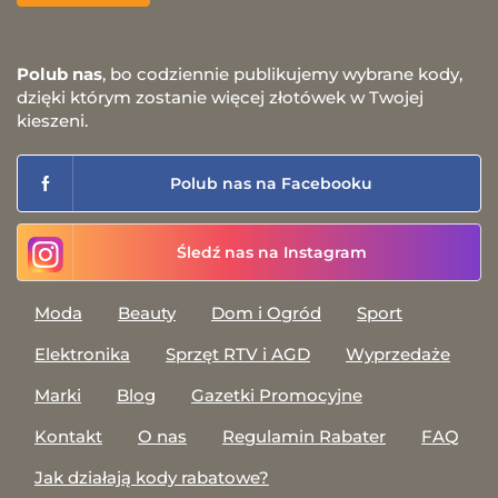
Polub nas
, bo codziennie publikujemy wybrane kody,
dzięki którym zostanie więcej złotówek w Twojej
kieszeni.
Polub nas na Facebooku
Śledź nas na Instagram
Moda
Beauty
Dom i Ogród
Sport
Elektronika
Sprzęt RTV i AGD
Wyprzedaże
Marki
Blog
Gazetki Promocyjne
Kontakt
O nas
Regulamin Rabater
FAQ
Jak działają kody rabatowe?