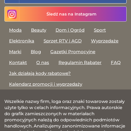
Śledź nas na Instagram
Moda
Beauty
Dom i Ogród
Sport
Elektronika
Sprzęt RTV i AGD
Wyprzedaże
Marki
Blog
Gazetki Promocyjne
Kontakt
O nas
Regulamin Rabater
FAQ
Jak działają kody rabatowe?
Kalendarz promocji i wyprzedaży
Wszelkie nazwy firm, loga oraz znaki towarowe zostały
użyte tylko w celach informacyjnych. Prawa autorskie
do grafik zamieszczonych w materiałach
promocyjnych należą do odpowiednich podmiotów
handlowych. Analizujemy zanonimizowane informacje