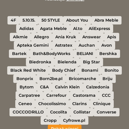
4F
5.10.15.
50 STYLE
About You
Abra Meble
Adidas
Agata Meble
Al.to
AliExpress
Alkmie
Allegro
Ania Kruk
Answear
Apis
Apteka Gemini
Astratex
Auchan
Avon
Bartek
Bath&BodyWorks
BELIANI
Bershka
Biedronka
Bielenda
Big Star
Black Red White
Body Chief
Bonami
Bonito
Bonprix
Born2be.pl
Bricomarche
Briju
Bytom
C&A
Calvin Klein
Calzedonia
Carpatree
Carrefour
Castorama
CCC
Ceneo
Chocolissimo
Clarins
Clinique
COCCODRILLO
Cocolita
Collistar
Converse
Cropp
Cyfrowe.pl
Pokaż więcej