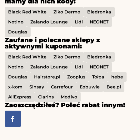
mamy dla nich kody:
Black Red White
Ziko Dermo
Biedronka
Notino
Zalando Lounge
Lidl
NEONET
Douglas
Zaufane i polecane sklepy z
aktywnymi kuponami:
Black Red White
Ziko Dermo
Biedronka
Notino
Zalando Lounge
Lidl
NEONET
Douglas
Hairstore.pl
Zooplus
Tołpa
hebe
x-kom
Sinsay
Carrefour
Eobuwie
Bee.pl
AliExpress
Clarins
Modivo
Zaoszczędziłeś? Poleć rabat innym!