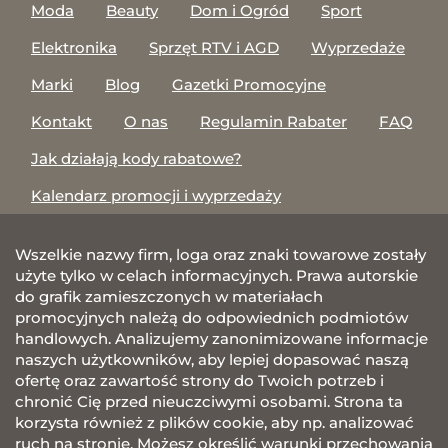
Moda
Beauty
Dom i Ogród
Sport
Elektronika
Sprzęt RTV i AGD
Wyprzedaże
Marki
Blog
Gazetki Promocyjne
Kontakt
O nas
Regulamin Rabater
FAQ
Jak działają kody rabatowe?
Kalendarz promocji i wyprzedaży
Wszelkie nazwy firm, loga oraz znaki towarowe zostały
użyte tylko w celach informacyjnych. Prawa autorskie
do grafik zamieszczonych w materiałach
promocyjnych należą do odpowiednich podmiotów
handlowych. Analizujemy zanonimizowane informacje
naszych użytkowników, aby lepiej dopasować naszą
ofertę oraz zawartość strony do Twoich potrzeb i
chronić Cię przed nieuczciwymi osobami. Strona ta
korzysta również z plików cookie, aby np. analizować
ruch na stronie. Możesz określić warunki przechowania