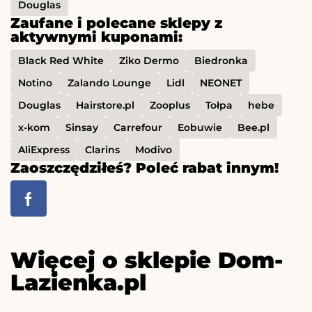
Douglas
Zaufane i polecane sklepy z
aktywnymi kuponami:
Black Red White
Ziko Dermo
Biedronka
Notino
Zalando Lounge
Lidl
NEONET
Douglas
Hairstore.pl
Zooplus
Tołpa
hebe
x-kom
Sinsay
Carrefour
Eobuwie
Bee.pl
AliExpress
Clarins
Modivo
Zaoszczędziłeś? Poleć rabat innym!
Więcej o sklepie Dom-
Lazienka.pl