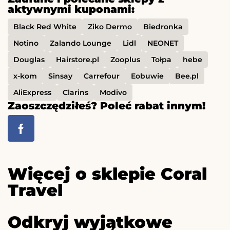
aktywnymi kuponami:
Black Red White
Ziko Dermo
Biedronka
Notino
Zalando Lounge
Lidl
NEONET
Douglas
Hairstore.pl
Zooplus
Tołpa
hebe
x-kom
Sinsay
Carrefour
Eobuwie
Bee.pl
AliExpress
Clarins
Modivo
Zaoszczędziłeś? Poleć rabat innym!
Więcej o sklepie Coral
Travel
Odkryj wyjątkowe