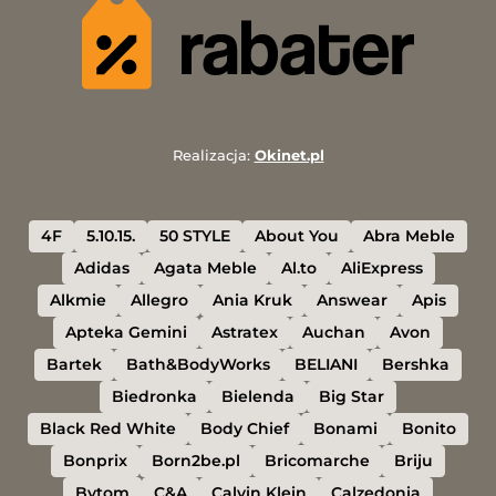
Realizacja:
Okinet.pl
4F
5.10.15.
50 STYLE
About You
Abra Meble
Adidas
Agata Meble
Al.to
AliExpress
Alkmie
Allegro
Ania Kruk
Answear
Apis
Apteka Gemini
Astratex
Auchan
Avon
Bartek
Bath&BodyWorks
BELIANI
Bershka
Biedronka
Bielenda
Big Star
Black Red White
Body Chief
Bonami
Bonito
Bonprix
Born2be.pl
Bricomarche
Briju
Bytom
C&A
Calvin Klein
Calzedonia