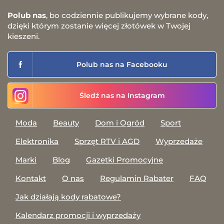
Polub nas
, bo codziennie publikujemy wybrane kody,
dzięki którym zostanie więcej złotówek w Twojej
kieszeni.
Polub nas na Facebooku
Śledź nas na Instagram
Moda
Beauty
Dom i Ogród
Sport
Elektronika
Sprzęt RTV i AGD
Wyprzedaże
Marki
Blog
Gazetki Promocyjne
Kontakt
O nas
Regulamin Rabater
FAQ
Jak działają kody rabatowe?
Kalendarz promocji i wyprzedaży