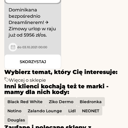
Dominikana
bezpośrednio
Dreamlinerem! ✈
Zimowy urlop w raju
już od 5956 zł/os.
do 03.10.2021 00:00
SKORZYSTAJ
Wybierz temat, który Cię interesuje:
Więcej o sklepie
Inni klienci kochają też te marki -
mamy dla nich kody:
Black Red White
Ziko Dermo
Biedronka
Notino
Zalando Lounge
Lidl
NEONET
Douglas
Zaufane i polecane sklepy z