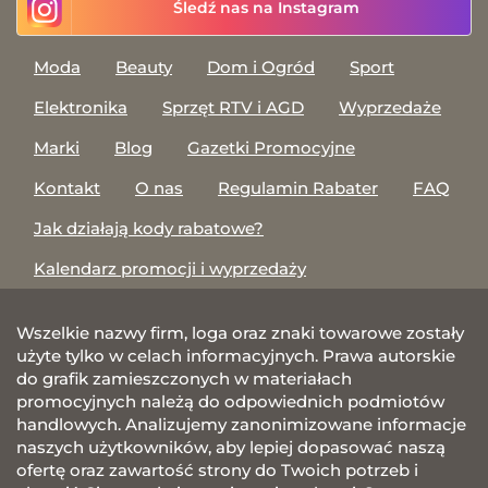
Śledź nas na Instagram
Moda
Beauty
Dom i Ogród
Sport
Elektronika
Sprzęt RTV i AGD
Wyprzedaże
Marki
Blog
Gazetki Promocyjne
Kontakt
O nas
Regulamin Rabater
FAQ
Jak działają kody rabatowe?
Kalendarz promocji i wyprzedaży
Wszelkie nazwy firm, loga oraz znaki towarowe zostały
użyte tylko w celach informacyjnych. Prawa autorskie
do grafik zamieszczonych w materiałach
promocyjnych należą do odpowiednich podmiotów
handlowych. Analizujemy zanonimizowane informacje
naszych użytkowników, aby lepiej dopasować naszą
ofertę oraz zawartość strony do Twoich potrzeb i