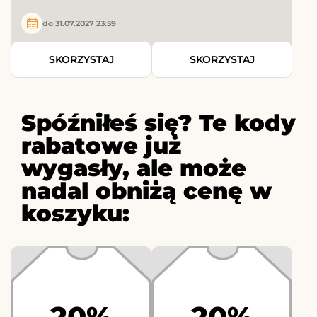
do 31.07.2027 23:59
SKORZYSTAJ
SKORZYSTAJ
Spóźniłeś się? Te kody
rabatowe już
wygasły, ale może
nadal obniżą cenę w
koszyku:
20%
20%