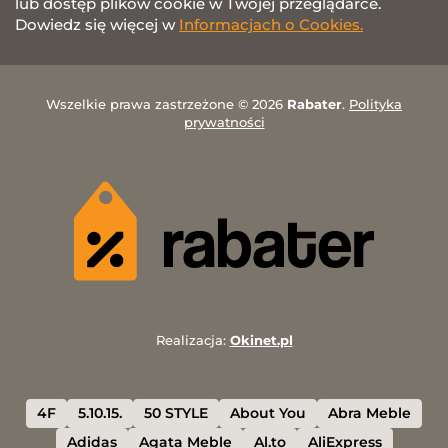
lub dostęp plików cookie w Twojej przeglądarce.
Dowiedz się więcej w
Informacjach o Cookies.
Wszelkie prawa zastrzeżone © 2026
Rabater
.
Polityka
prywatności
Realizacja:
Okinet.pl
4F
5.10.15.
50 STYLE
About You
Abra Meble
Adidas
Agata Meble
Al.to
AliExpress