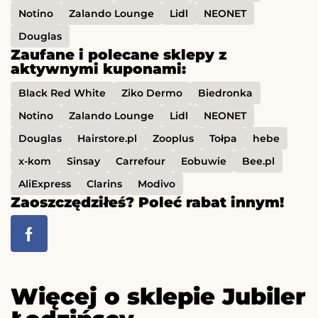
Notino
Zalando Lounge
Lidl
NEONET
Douglas
Zaufane i polecane sklepy z
aktywnymi kuponami:
Black Red White
Ziko Dermo
Biedronka
Notino
Zalando Lounge
Lidl
NEONET
Douglas
Hairstore.pl
Zooplus
Tołpa
hebe
x-kom
Sinsay
Carrefour
Eobuwie
Bee.pl
AliExpress
Clarins
Modivo
Zaoszczędziłeś? Poleć rabat innym!
Więcej o sklepie Jubiler