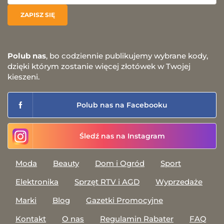
Polub nas
, bo codziennie publikujemy wybrane kody,
dzięki którym zostanie więcej złotówek w Twojej
kieszeni.
Polub nas na Facebooku
Śledź nas na Instagram
Moda
Beauty
Dom i Ogród
Sport
Elektronika
Sprzęt RTV i AGD
Wyprzedaże
Marki
Blog
Gazetki Promocyjne
Kontakt
O nas
Regulamin Rabater
FAQ