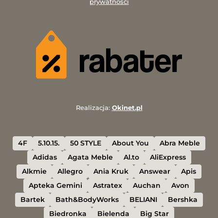
prywatności
Realizacja:
Okinet.pl
4F
5.10.15.
50 STYLE
About You
Abra Meble
Adidas
Agata Meble
Al.to
AliExpress
Alkmie
Allegro
Ania Kruk
Answear
Apis
Apteka Gemini
Astratex
Auchan
Avon
Bartek
Bath&BodyWorks
BELIANI
Bershka
Biedronka
Bielenda
Big Star