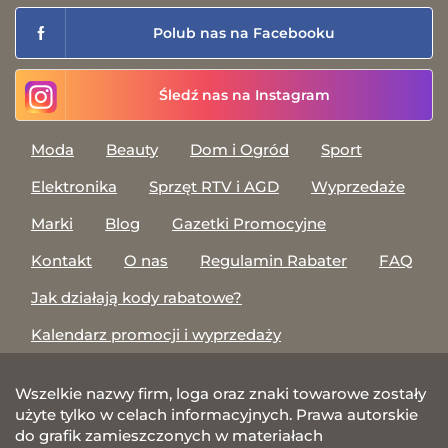
Polub nas na Facebooku
Śledź nas na Instagram
Moda
Beauty
Dom i Ogród
Sport
Elektronika
Sprzęt RTV i AGD
Wyprzedaże
Marki
Blog
Gazetki Promocyjne
Kontakt
O nas
Regulamin Rabater
FAQ
Jak działają kody rabatowe?
Kalendarz promocji i wyprzedaży
Wszelkie nazwy firm, loga oraz znaki towarowe zostały
użyte tylko w celach informacyjnych. Prawa autorskie
do grafik zamieszczonych w materiałach