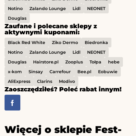
Notino
Zalando Lounge
Lidl
NEONET
Douglas
Zaufane i polecane sklepy z
aktywnymi kuponami:
Black Red White
Ziko Dermo
Biedronka
Notino
Zalando Lounge
Lidl
NEONET
Douglas
Hairstore.pl
Zooplus
Tołpa
hebe
x-kom
Sinsay
Carrefour
Bee.pl
Eobuwie
AliExpress
Clarins
Modivo
Zaoszczędziłeś? Poleć rabat innym!
Więcej o sklepie Fest-