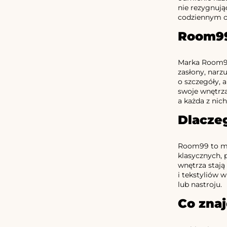
nie rezygnując
codziennym o
Room99
Marka Room99 
zasłony, narz
o szczegóły, 
swoje wnętrza
a każda z nic
Dlacze
Room99 to mar
klasycznych, 
wnętrza stają
i tekstyliów 
lub nastroju.
Co znaj