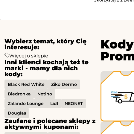
Kody
Wybierz temat, który Cię
interesuje:
Prom
Więcej o sklepie
Inni klienci kochają też te
marki - mamy dla nich
kody:
Black Red White
Ziko Dermo
Biedronka
Notino
Zalando Lounge
Lidl
NEONET
Douglas
Zaufane i polecane sklepy z
aktywnymi kuponami: