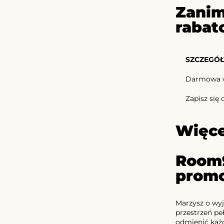
Zanim
rabat
SZCZEGÓŁ
Darmowa wy
Zapisz się
Więce
Room9
promo
Marzysz o wy
przestrzeń pe
odmienić każd