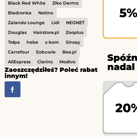
Black Red White
Ziko Dermo
5
Biedronka
Notino
Zalando Lounge
Lidl
NEONET
Douglas
Hairstore.pl
Zooplus
Tołpa
hebe
x-kom
Sinsay
Carrefour
Eobuwie
Bee.pl
Spóźn
AliExpress
Clarins
Modivo
nadal
Zaoszczędziłeś? Poleć rabat
innym!
20