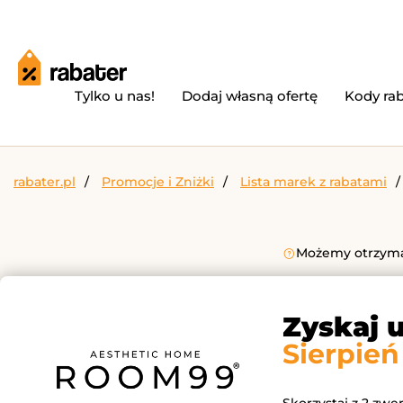
Tylko u nas!
Dodaj własną ofertę
Kody ra
rabater.pl
Promocje i Zniżki
Lista marek z rabatami
Możemy otrzymać
Zyskaj 
Sierpień
Skorzystaj z 2 zw