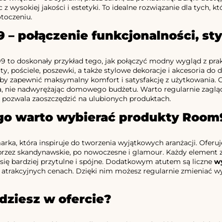
 z wysokiej jakości i estetyki. To idealne rozwiązanie dla tych, 
toczeniu.
 – połączenie funkcjonalności, st
to doskonały przykład tego, jak połączyć modny wygląd z prak
uty, pościele, poszewki, a także stylowe dekoracje i akcesoria d
aby zapewnić maksymalny komfort i satysfakcję z użytkowania. C
, nie nadwyrężając domowego budżetu. Warto regularnie zaglądać
h pozwala zaoszczędzić na ulubionych produktach.
go warto wybierać produkty Room
ka, która inspiruje do tworzenia wyjątkowych aranżacji. Oferu
przez skandynawskie, po nowoczesne i glamour. Każdy element zo
 się bardziej przytulne i spójne. Dodatkowym atutem są liczne
w
w atrakcyjnych cenach. Dzięki nim możesz regularnie zmieniać
dziesz w ofercie?