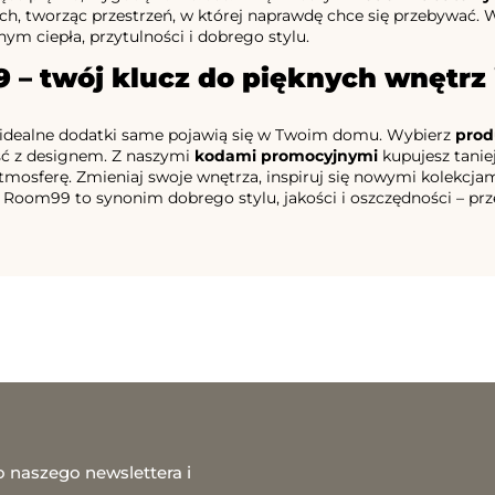
ch, tworząc przestrzeń, w której naprawdę chce się przebywać. W
ym ciepła, przytulności i dobrego stylu.
– twój klucz do pięknych wnętrz 
ż idealne dodatki same pojawią się w Twoim domu. Wybierz
prod
ść z designem. Z naszymi
kodami promocyjnymi
kupujesz tanie
tmosferę. Zmieniaj swoje wnętrza, inspiruj się nowymi kolekcjami
 Room99 to synonim dobrego stylu, jakości i oszczędności – prze
o naszego newslettera i