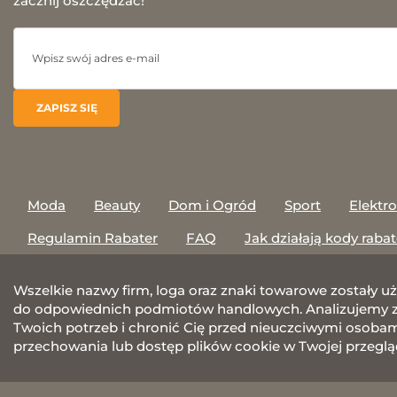
zacznij oszczędzać!
Moda
Beauty
Dom i Ogród
Sport
Elektr
Regulamin Rabater
FAQ
Jak działają kody raba
Wszelkie nazwy firm, loga oraz znaki towarowe zostały u
do odpowiednich podmiotów handlowych. Analizujemy za
Twoich potrzeb i chronić Cię przed nieuczciwymi osobami.
przechowania lub dostęp plików cookie w Twojej przeglą