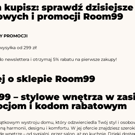
 kupisz: sprawdź dzisiejs
owych i promocji Room99
Y PROMOCJI
syłka od 299 zł!
 do newslettera i otrzymaj 5% rabatu na pierwsze zakupy!
j o sklepie Room99
9 – stylowe wnętrza w zasi
cjom i kodom rabatowym
jątkowym wystroju domu, który odzwierciedla Twój styl i osob
łną harmonii, designu i komfortu. W jej ofercie znajdziesz szerok
e wnętrze – od sypialni, przez salon, aż po kuchnię. Dzięki dos