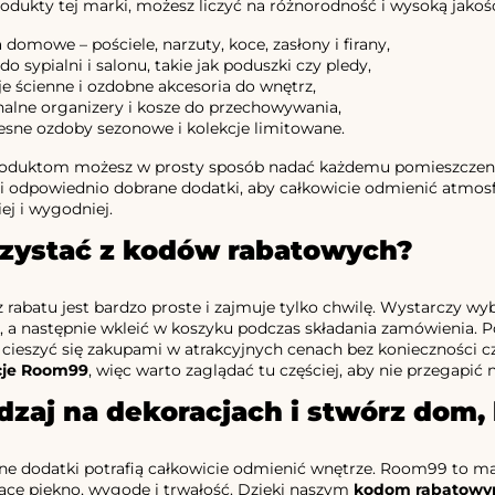
odukty tej marki, możesz liczyć na różnorodność i wysoką jakość
a domowe – pościele, narzuty, koce, zasłony i firany,
do sypialni i salonu, takie jak poduszki czy pledy,
je ścienne i ozdobne akcesoria do wnętrz,
nalne organizery i kosze do przechowywania,
sne ozdoby sezonowe i kolekcje limitowane.
roduktom możesz w prosty sposób nadać każdemu pomieszczeniu
i odpowiednio dobrane dodatki, aby całkowicie odmienić atmos
iej i wygodniej.
rzystać z kodów rabatowych?
z rabatu jest bardzo proste i zajmuje tylko chwilę. Wystarczy wy
 a następnie wkleić w koszyku podczas składania zamówienia. Po
ieszyć się zakupami w atrakcyjnych cenach bez konieczności cz
je Room99
, więc warto zaglądać tu częściej, aby nie przegapić n
zaj na dekoracjach i stwórz dom,
e dodatki potrafią całkowicie odmienić wnętrze. Room99 to mark
ące piękno, wygodę i trwałość. Dzięki naszym
kodom rabatowy