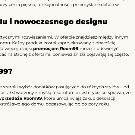
którzy cenią piękno, funkcjonalność i przemyślane detale w
ylu i nowoczesnego designu
tycznymi rozwiązaniami. W ofercie znajdziesz między innymi
o domu. Każdy produkt został zaprojektowany z dbałością
o więcej, dzięki
promocjom Room99
możesz odświeżyć
 na stronę z ofertami, ponieważ zniżki pojawiają się często,
99?
je szeroki wybór dodatków pasujących do różnych stylów – od
stał stworzony z myślą o komforcie i estetyce, co sprawia, że
yprzedaże Room99
, które umożliwiają zakup dekoracji
 wystrój swojego domu, dopasowując go do pory roku