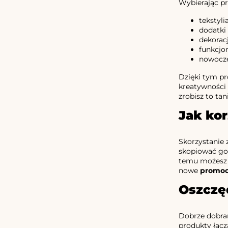
Wybierając pr
tekstyli
dodatki 
dekorac
funkcjo
nowocze
Dzięki tym p
kreatywności 
zrobisz to tan
Jak ko
Skorzystanie 
skopiować go,
temu możesz c
nowe
promoc
Oszczęd
Dobrze dobran
produkty łącz