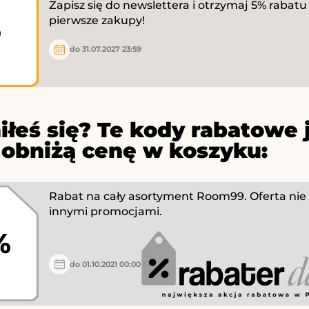
Zapisz się do newslettera i otrzymaj 5% rabatu
%
pierwsze zakupy!
do 31.07.2027 23:59
iłeś się? Te kody rabatowe 
 obniżą cenę w koszyku:
Rabat na cały asortyment Room99. Oferta nie ł
innymi promocjami.
%
do 01.10.2021 00:00