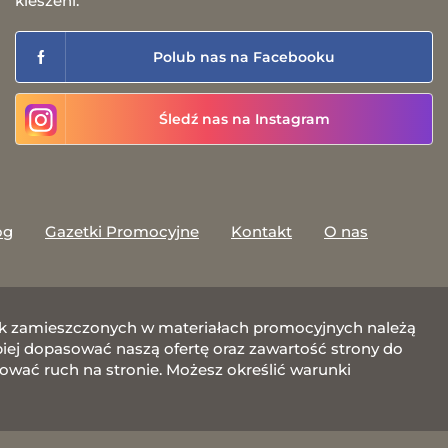
kieszeni.
Polub nas na Facebooku
Śledź nas na Instagram
og
Gazetki Promocyjne
Kontakt
O nas
afik zamieszczonych w materiałach promocyjnych należą
j dopasować naszą ofertę oraz zawartość strony do
zować ruch na stronie. Możesz określić warunki