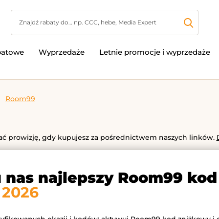
batowe
Wyprzedaże
Letnie promocje i wyprzedaże
Room99
 prowizję, gdy kupujesz za pośrednictwem naszych linków.
u nas najlepszy Room99 kod
 2026
eryfikowanych okazji i kodów: aktywuj Room99 kod zniżkowy i 