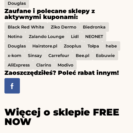
Douglas
Zaufane i polecane sklepy z
aktywnymi kuponami:
Black Red White
Ziko Dermo
Biedronka
Notino
Zalando Lounge
Lidl
NEONET
Douglas
Hairstore.pl
Zooplus
Tołpa
hebe
x-kom
Sinsay
Carrefour
Bee.pl
Eobuwie
AliExpress
Clarins
Modivo
Zaoszczędziłeś? Poleć rabat innym!
Więcej o sklepie FREE
NOW