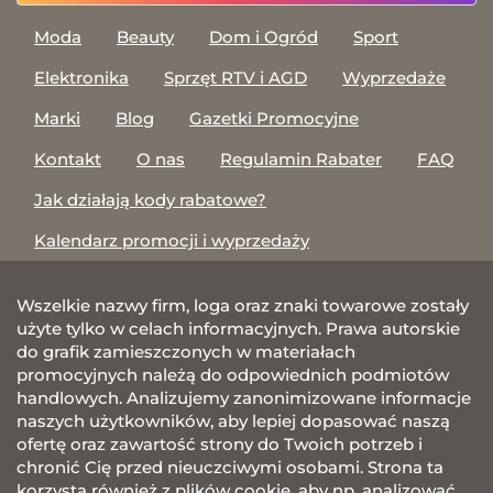
Moda
Beauty
Dom i Ogród
Sport
Elektronika
Sprzęt RTV i AGD
Wyprzedaże
Marki
Blog
Gazetki Promocyjne
Kontakt
O nas
Regulamin Rabater
FAQ
Jak działają kody rabatowe?
Kalendarz promocji i wyprzedaży
Wszelkie nazwy firm, loga oraz znaki towarowe zostały
użyte tylko w celach informacyjnych. Prawa autorskie
do grafik zamieszczonych w materiałach
promocyjnych należą do odpowiednich podmiotów
handlowych. Analizujemy zanonimizowane informacje
naszych użytkowników, aby lepiej dopasować naszą
ofertę oraz zawartość strony do Twoich potrzeb i
chronić Cię przed nieuczciwymi osobami. Strona ta
korzysta również z plików cookie, aby np. analizować