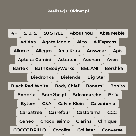
Realizacja:
Okinet.pl
4F
5.10.15.
50 STYLE
About You
Abra Meble
Adidas
Agata Meble
Al.to
AliExpress
Alkmie
Allegro
Ania Kruk
Answear
Apis
Apteka Gemini
Astratex
Auchan
Avon
Bartek
Bath&BodyWorks
BELIANI
Bershka
Biedronka
Bielenda
Big Star
Black Red White
Body Chief
Bonami
Bonito
Bonprix
Born2be.pl
Bricomarche
Briju
Bytom
C&A
Calvin Klein
Calzedonia
Carpatree
Carrefour
Castorama
CCC
Ceneo
Chocolissimo
Clarins
Clinique
COCCODRILLO
Cocolita
Collistar
Converse