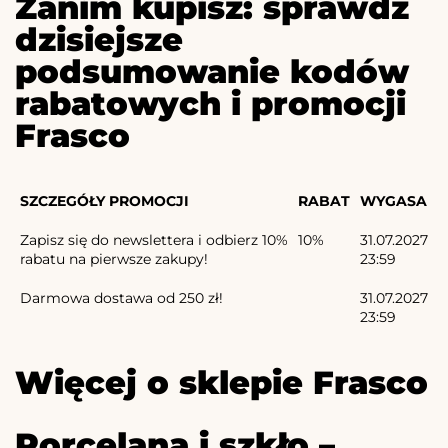
Zanim kupisz: sprawdź
dzisiejsze
podsumowanie kodów
rabatowych i promocji
Frasco
SZCZEGÓŁY PROMOCJI
RABAT
WYGASA
Zapisz się do newslettera i odbierz 10%
10%
31.07.2027
rabatu na pierwsze zakupy!
23:59
Darmowa dostawa od 250 zł!
31.07.2027
23:59
Więcej o sklepie Frasco
Porcelana i szkło –