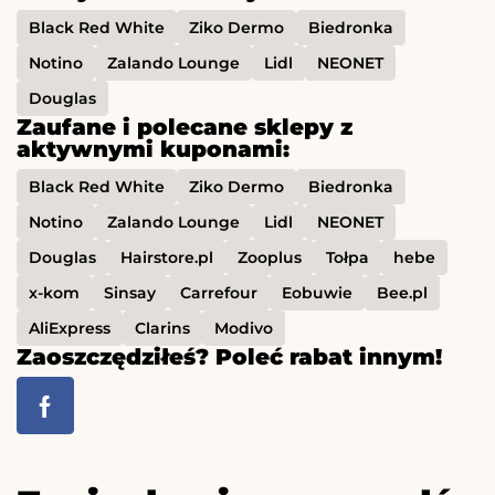
Black Red White
Ziko Dermo
Biedronka
Notino
Zalando Lounge
Lidl
NEONET
Douglas
Zaufane i polecane sklepy z
aktywnymi kuponami:
Black Red White
Ziko Dermo
Biedronka
Notino
Zalando Lounge
Lidl
NEONET
Douglas
Hairstore.pl
Zooplus
Tołpa
hebe
x-kom
Sinsay
Carrefour
Eobuwie
Bee.pl
AliExpress
Clarins
Modivo
Zaoszczędziłeś? Poleć rabat innym!