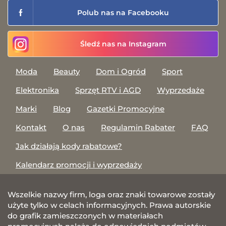
Polub nas na Facebooku
Śledź nas na Instagram
Moda
Beauty
Dom i Ogród
Sport
Elektronika
Sprzęt RTV i AGD
Wyprzedaże
Marki
Blog
Gazetki Promocyjne
Kontakt
O nas
Regulamin Rabater
FAQ
Jak działają kody rabatowe?
Kalendarz promocji i wyprzedaży
Wszelkie nazwy firm, loga oraz znaki towarowe zostały
użyte tylko w celach informacyjnych. Prawa autorskie
do grafik zamieszczonych w materiałach