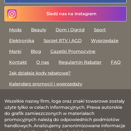
Śledź nas na Instagram
Moda
Beauty
Dom i Ogród
Sport
Elektronika
Sprzęt RTV i AGD
Wyprzedaże
Marki
Blog
Gazetki Promocyjne
Kontakt
O nas
Regulamin Rabater
FAQ
Jak działają kody rabatowe?
Kalendarz promocji i wyprzedaży
Wszelkie nazwy firm, loga oraz znaki towarowe zostały
użyte tylko w celach informacyjnych. Prawa autorskie
do grafik zamieszczonych w materiałach
promocyjnych należą do odpowiednich podmiotów
handlowych. Analizujemy zanonimizowane informacje