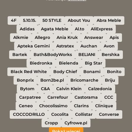
4F
5.10.15.
50 STYLE
About You
Abra Meble
Adidas
Agata Meble
Al.to
AliExpress
Alkmie
Allegro
Ania Kruk
Answear
Apis
Apteka Gemini
Astratex
Auchan
Avon
Bartek
Bath&BodyWorks
BELIANI
Bershka
Biedronka
Bielenda
Big Star
Black Red White
Body Chief
Bonami
Bonito
Bonprix
Born2be.pl
Bricomarche
Briju
Bytom
C&A
Calvin Klein
Calzedonia
Carpatree
Carrefour
Castorama
CCC
Ceneo
Chocolissimo
Clarins
Clinique
COCCODRILLO
Cocolita
Collistar
Converse
Cropp
Cyfrowe.pl
Pokaż więcej