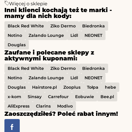
Więcej o sklepie
Inni klienci kochają też te marki -
mamy dla nich kody:
Black Red White
Ziko Dermo
Biedronka
Notino
Zalando Lounge
Lidl
NEONET
Douglas
Zaufane i polecane sklepy z
aktywnymi kuponami:
Black Red White
Ziko Dermo
Biedronka
Notino
Zalando Lounge
Lidl
NEONET
Douglas
Hairstore.pl
Zooplus
Tołpa
hebe
x-kom
Sinsay
Carrefour
Eobuwie
Bee.pl
AliExpress
Clarins
Modivo
Zaoszczędziłeś? Poleć rabat innym!