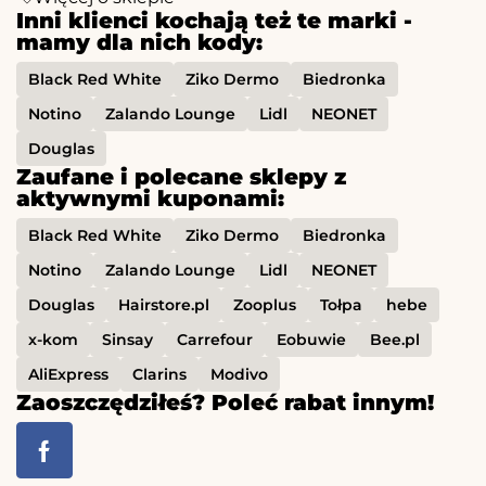
Inni klienci kochają też te marki -
mamy dla nich kody:
Black Red White
Ziko Dermo
Biedronka
Notino
Zalando Lounge
Lidl
NEONET
Douglas
Zaufane i polecane sklepy z
aktywnymi kuponami:
Black Red White
Ziko Dermo
Biedronka
Notino
Zalando Lounge
Lidl
NEONET
Douglas
Hairstore.pl
Zooplus
Tołpa
hebe
x-kom
Sinsay
Carrefour
Eobuwie
Bee.pl
AliExpress
Clarins
Modivo
Zaoszczędziłeś? Poleć rabat innym!