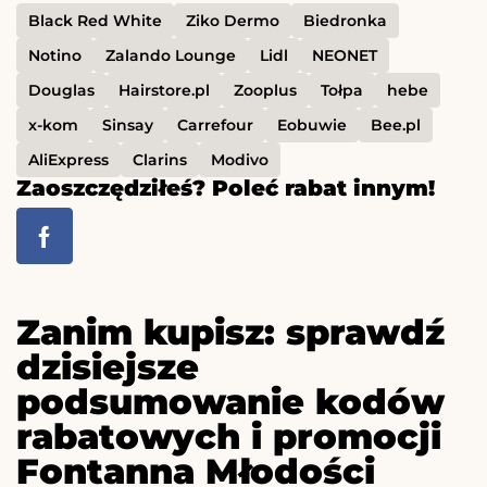
Black Red White
Ziko Dermo
Biedronka
Notino
Zalando Lounge
Lidl
NEONET
Douglas
Hairstore.pl
Zooplus
Tołpa
hebe
x-kom
Sinsay
Carrefour
Eobuwie
Bee.pl
AliExpress
Clarins
Modivo
Zaoszczędziłeś? Poleć rabat innym!
Zanim kupisz: sprawdź
dzisiejsze
podsumowanie kodów
rabatowych i promocji
Fontanna Młodości