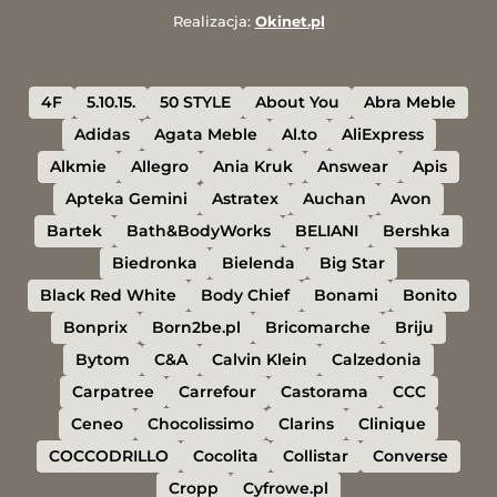
Realizacja:
Okinet.pl
4F
5.10.15.
50 STYLE
About You
Abra Meble
Adidas
Agata Meble
Al.to
AliExpress
Alkmie
Allegro
Ania Kruk
Answear
Apis
Apteka Gemini
Astratex
Auchan
Avon
Bartek
Bath&BodyWorks
BELIANI
Bershka
Biedronka
Bielenda
Big Star
Black Red White
Body Chief
Bonami
Bonito
Bonprix
Born2be.pl
Bricomarche
Briju
Bytom
C&A
Calvin Klein
Calzedonia
Carpatree
Carrefour
Castorama
CCC
Ceneo
Chocolissimo
Clarins
Clinique
COCCODRILLO
Cocolita
Collistar
Converse
Cropp
Cyfrowe.pl