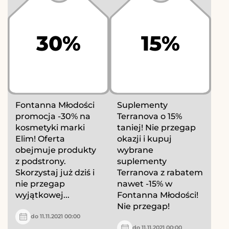
30%
15%
Fontanna Młodości
Suplementy
promocja -30% na
Terranova o 15%
kosmetyki marki
taniej! Nie przegap
Elim! Oferta
okazji i kupuj
obejmuje produkty
wybrane
z podstrony.
suplementy
Skorzystaj już dziś i
Terranova z rabatem
nie przegap
nawet -15% w
wyjątkowej...
Fontanna Młodości!
Nie przegap!
do 11.11.2021 00:00
do 11.11.2021 00:00