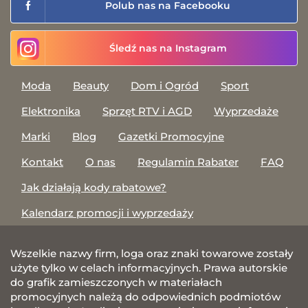
Polub nas na Facebooku
Śledź nas na Instagram
Moda
Beauty
Dom i Ogród
Sport
Elektronika
Sprzęt RTV i AGD
Wyprzedaże
Marki
Blog
Gazetki Promocyjne
Kontakt
O nas
Regulamin Rabater
FAQ
Jak działają kody rabatowe?
Kalendarz promocji i wyprzedaży
Wszelkie nazwy firm, loga oraz znaki towarowe zostały
użyte tylko w celach informacyjnych. Prawa autorskie
do grafik zamieszczonych w materiałach
promocyjnych należą do odpowiednich podmiotów