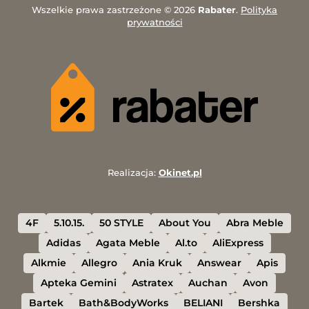
Wszelkie prawa zastrzeżone © 2026
Rabater
.
Polityka
prywatności
Realizacja:
Okinet.pl
4F
5.10.15.
50 STYLE
About You
Abra Meble
Adidas
Agata Meble
Al.to
AliExpress
Alkmie
Allegro
Ania Kruk
Answear
Apis
Apteka Gemini
Astratex
Auchan
Avon
Bartek
Bath&BodyWorks
BELIANI
Bershka