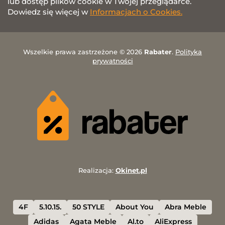
lub dostęp plików cookie w Twojej przeglądarce.
Dowiedz się więcej w
Informacjach o Cookies.
Wszelkie prawa zastrzeżone © 2026
Rabater
.
Polityka
prywatności
Realizacja:
Okinet.pl
4F
5.10.15.
50 STYLE
About You
Abra Meble
Adidas
Agata Meble
Al.to
AliExpress