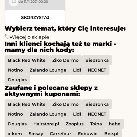
do 11.11.2021 00:00
SKORZYSTAJ
Wybierz temat, który Cię interesuje:
Więcej o sklepie
Inni klienci kochają też te marki -
mamy dla nich kody:
Black Red White
Ziko Dermo
Biedronka
Notino
Zalando Lounge
Lidl
NEONET
Douglas
Zaufane i polecane sklepy z
aktywnymi kuponami:
Black Red White
Ziko Dermo
Biedronka
Notino
Zalando Lounge
Lidl
NEONET
Douglas
Hairstore.pl
Zooplus
Tołpa
hebe
x-kom
Sinsay
Carrefour
Eobuwie
Bee.pl