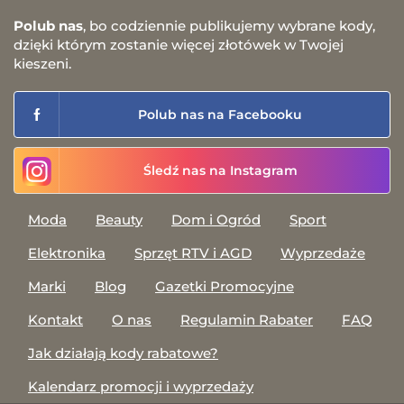
Polub nas
, bo codziennie publikujemy wybrane kody,
dzięki którym zostanie więcej złotówek w Twojej
kieszeni.
Polub nas na Facebooku
Śledź nas na Instagram
Moda
Beauty
Dom i Ogród
Sport
Elektronika
Sprzęt RTV i AGD
Wyprzedaże
Marki
Blog
Gazetki Promocyjne
Kontakt
O nas
Regulamin Rabater
FAQ
Jak działają kody rabatowe?
Kalendarz promocji i wyprzedaży