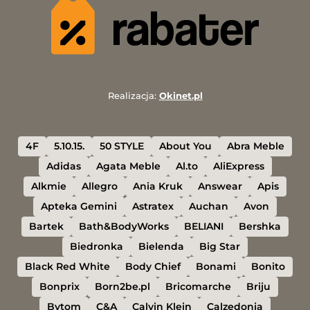
Realizacja:
Okinet.pl
4F
5.10.15.
50 STYLE
About You
Abra Meble
Adidas
Agata Meble
Al.to
AliExpress
Alkmie
Allegro
Ania Kruk
Answear
Apis
Apteka Gemini
Astratex
Auchan
Avon
Bartek
Bath&BodyWorks
BELIANI
Bershka
Biedronka
Bielenda
Big Star
Black Red White
Body Chief
Bonami
Bonito
Bonprix
Born2be.pl
Bricomarche
Briju
Bytom
C&A
Calvin Klein
Calzedonia