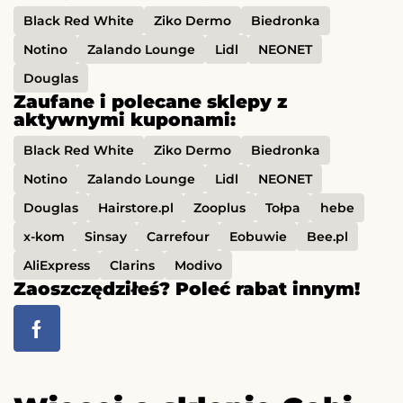
Black Red White
Ziko Dermo
Biedronka
Notino
Zalando Lounge
Lidl
NEONET
Douglas
Zaufane i polecane sklepy z
aktywnymi kuponami:
Black Red White
Ziko Dermo
Biedronka
Notino
Zalando Lounge
Lidl
NEONET
Douglas
Hairstore.pl
Zooplus
Tołpa
hebe
x-kom
Sinsay
Carrefour
Eobuwie
Bee.pl
AliExpress
Clarins
Modivo
Zaoszczędziłeś? Poleć rabat innym!