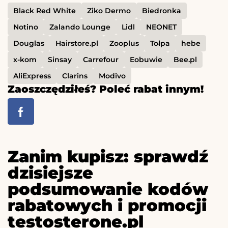
Black Red White
Ziko Dermo
Biedronka
Notino
Zalando Lounge
Lidl
NEONET
Douglas
Hairstore.pl
Zooplus
Tołpa
hebe
x-kom
Sinsay
Carrefour
Eobuwie
Bee.pl
AliExpress
Clarins
Modivo
Zaoszczędziłeś? Poleć rabat innym!
Zanim kupisz: sprawdź
dzisiejsze
podsumowanie kodów
rabatowych i promocji
testosterone.pl