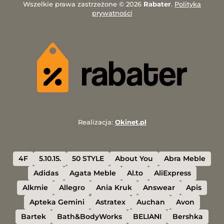
Wszelkie prawa zastrzeżone © 2026
Rabater
.
Polityka
prywatności
Realizacja:
Okinet.pl
4F
5.10.15.
50 STYLE
About You
Abra Meble
Adidas
Agata Meble
Al.to
AliExpress
Alkmie
Allegro
Ania Kruk
Answear
Apis
Apteka Gemini
Astratex
Auchan
Avon
Bartek
Bath&BodyWorks
BELIANI
Bershka