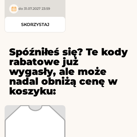
do 31.07.2027 23:59
SKORZYSTAJ
Spóźniłeś się? Te kody
rabatowe już
wygasły, ale może
nadal obniżą cenę w
koszyku: