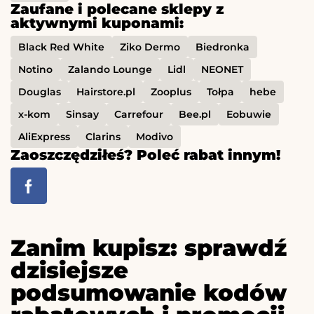
Zaufane i polecane sklepy z
aktywnymi kuponami:
Black Red White
Ziko Dermo
Biedronka
Notino
Zalando Lounge
Lidl
NEONET
Douglas
Hairstore.pl
Zooplus
Tołpa
hebe
x-kom
Sinsay
Carrefour
Bee.pl
Eobuwie
AliExpress
Clarins
Modivo
Zaoszczędziłeś? Poleć rabat innym!
Zanim kupisz: sprawdź
dzisiejsze
podsumowanie kodów