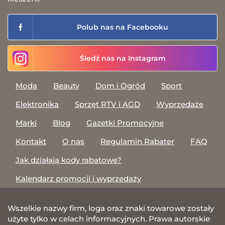
Polub nas na Facebooku
Śledź nas na Instagram
Moda
Beauty
Dom i Ogród
Sport
Elektronika
Sprzęt RTV i AGD
Wyprzedaże
Marki
Blog
Gazetki Promocyjne
Kontakt
O nas
Regulamin Rabater
FAQ
Jak działają kody rabatowe?
Kalendarz promocji i wyprzedaży
Wszelkie nazwy firm, loga oraz znaki towarowe zostały
użyte tylko w celach informacyjnych. Prawa autorskie