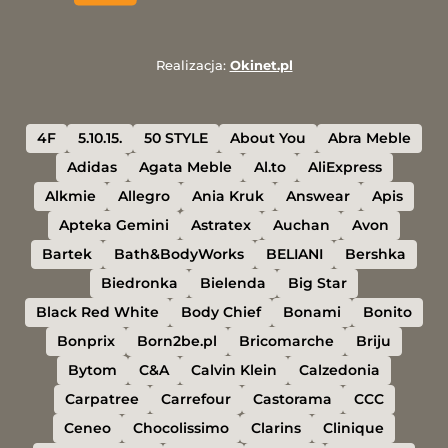
Realizacja:
Okinet.pl
4F
5.10.15.
50 STYLE
About You
Abra Meble
Adidas
Agata Meble
Al.to
AliExpress
Alkmie
Allegro
Ania Kruk
Answear
Apis
Apteka Gemini
Astratex
Auchan
Avon
Bartek
Bath&BodyWorks
BELIANI
Bershka
Biedronka
Bielenda
Big Star
Black Red White
Body Chief
Bonami
Bonito
Bonprix
Born2be.pl
Bricomarche
Briju
Bytom
C&A
Calvin Klein
Calzedonia
Carpatree
Carrefour
Castorama
CCC
Ceneo
Chocolissimo
Clarins
Clinique