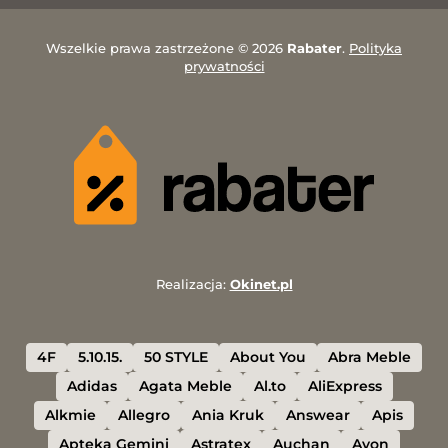
Wszelkie prawa zastrzeżone © 2026
Rabater
.
Polityka
prywatności
Realizacja:
Okinet.pl
4F
5.10.15.
50 STYLE
About You
Abra Meble
Adidas
Agata Meble
Al.to
AliExpress
Alkmie
Allegro
Ania Kruk
Answear
Apis
Apteka Gemini
Astratex
Auchan
Avon