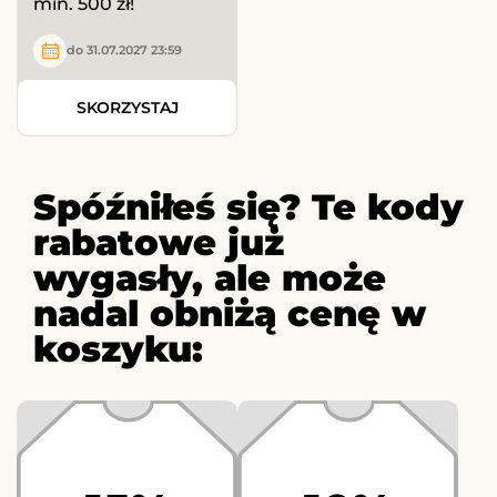
min. 500 zł!
do 31.07.2027 23:59
SKORZYSTAJ
Spóźniłeś się? Te kody
rabatowe już
wygasły, ale może
nadal obniżą cenę w
koszyku: