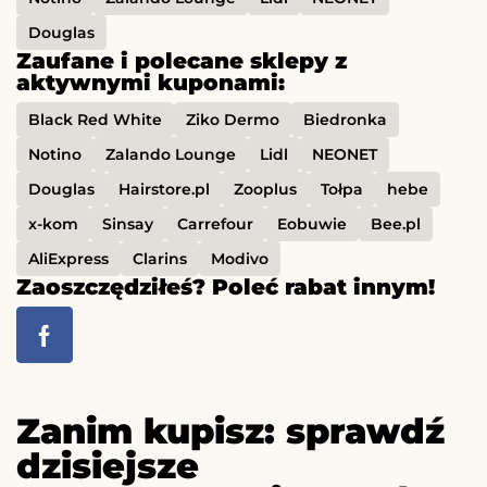
Douglas
Zaufane i polecane sklepy z
aktywnymi kuponami:
Black Red White
Ziko Dermo
Biedronka
Notino
Zalando Lounge
Lidl
NEONET
Douglas
Hairstore.pl
Zooplus
Tołpa
hebe
x-kom
Sinsay
Carrefour
Eobuwie
Bee.pl
AliExpress
Clarins
Modivo
Zaoszczędziłeś? Poleć rabat innym!
Zanim kupisz: sprawdź
dzisiejsze