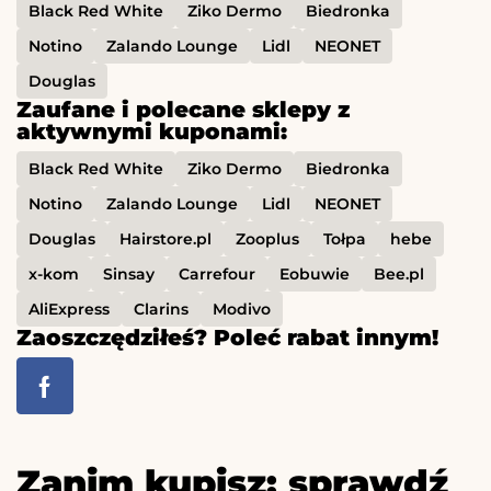
Black Red White
Ziko Dermo
Biedronka
Notino
Zalando Lounge
Lidl
NEONET
Douglas
Zaufane i polecane sklepy z
aktywnymi kuponami:
Black Red White
Ziko Dermo
Biedronka
Notino
Zalando Lounge
Lidl
NEONET
Douglas
Hairstore.pl
Zooplus
Tołpa
hebe
x-kom
Sinsay
Carrefour
Eobuwie
Bee.pl
AliExpress
Clarins
Modivo
Zaoszczędziłeś? Poleć rabat innym!
Zanim kupisz: sprawdź