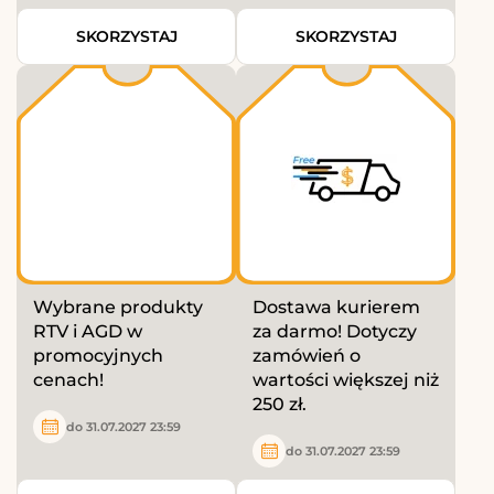
SKORZYSTAJ
SKORZYSTAJ
Wybrane produkty
Dostawa kurierem
RTV i AGD w
za darmo! Dotyczy
promocyjnych
zamówień o
cenach!
wartości większej niż
250 zł.
do 31.07.2027 23:59
do 31.07.2027 23:59