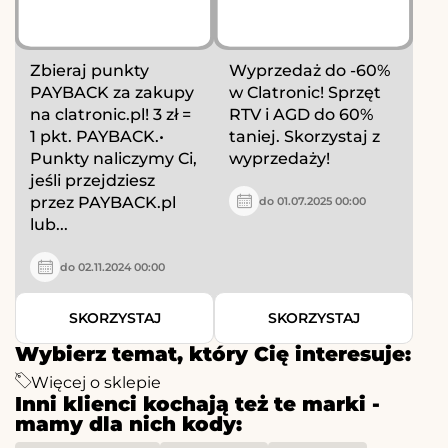
Zbieraj punkty
Wyprzedaż do -60%
PAYBACK za zakupy
w Clatronic! Sprzęt
na clatronic.pl! 3 zł =
RTV i AGD do 60%
1 pkt. PAYBACK.•
taniej. Skorzystaj z
Punkty naliczymy Ci,
wyprzedaży!
jeśli przejdziesz
przez PAYBACK.pl
do 01.07.2025 00:00
lub...
do 02.11.2024 00:00
SKORZYSTAJ
SKORZYSTAJ
Wybierz temat, który Cię interesuje:
Więcej o sklepie
Inni klienci kochają też te marki -
mamy dla nich kody: