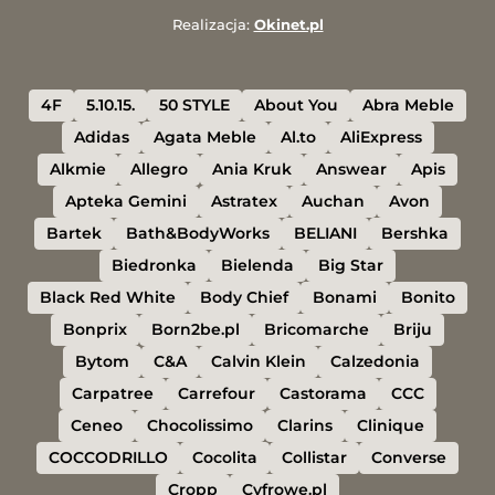
Realizacja:
Okinet.pl
4F
5.10.15.
50 STYLE
About You
Abra Meble
Adidas
Agata Meble
Al.to
AliExpress
Alkmie
Allegro
Ania Kruk
Answear
Apis
Apteka Gemini
Astratex
Auchan
Avon
Bartek
Bath&BodyWorks
BELIANI
Bershka
Biedronka
Bielenda
Big Star
Black Red White
Body Chief
Bonami
Bonito
Bonprix
Born2be.pl
Bricomarche
Briju
Bytom
C&A
Calvin Klein
Calzedonia
Carpatree
Carrefour
Castorama
CCC
Ceneo
Chocolissimo
Clarins
Clinique
COCCODRILLO
Cocolita
Collistar
Converse
Cropp
Cyfrowe.pl