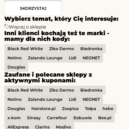
SKORZYSTAJ
Wybierz temat, który Cię interesuje:
Więcej o sklepie
Inni klienci kochają też te marki -
mamy dla nich kody:
Black Red White
Ziko Dermo
Biedronka
Notino
Zalando Lounge
Lidl
NEONET
Douglas
Zaufane i polecane sklepy z
aktywnymi kuponami:
Black Red White
Ziko Dermo
Biedronka
Notino
Zalando Lounge
Lidl
NEONET
Douglas
Hairstore.pl
Zooplus
Tołpa
hebe
x-kom
Sinsay
Carrefour
Eobuwie
Bee.pl
AliExpress
Clarins
Modivo