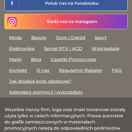
Polub nas na Facebooku
Śledź nas na Instagram
Moda
Beauty
Dom i Ogród
Sport
Elektronika
Sprzęt RTV i AGD
Wyprzedaże
Marki
Blog
Gazetki Promocyjne
Kontakt
O nas
Regulamin Rabater
FAQ
Jak działają kody rabatowe?
Kalendarz promocji i wyprzedaży
Wszelkie nazwy firm, loga oraz znaki towarowe zostały
użyte tylko w celach informacyjnych. Prawa autorskie
do grafik zamieszczonych w materiałach
promocyjnych należą do odpowiednich podmiotów