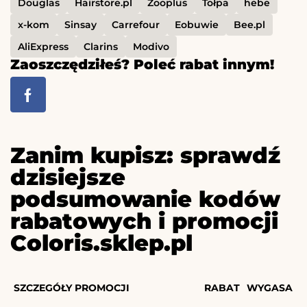
Douglas
Hairstore.pl
Zooplus
Tołpa
hebe
x-kom
Sinsay
Carrefour
Eobuwie
Bee.pl
AliExpress
Clarins
Modivo
Zaoszczędziłeś? Poleć rabat innym!
Zanim kupisz: sprawdź
dzisiejsze
podsumowanie kodów
rabatowych i promocji
Coloris.sklep.pl
SZCZEGÓŁY PROMOCJI
RABAT
WYGASA