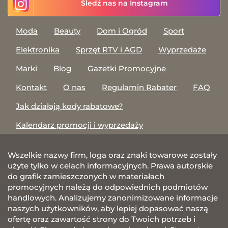
Śledź nas na Instagram
Moda
Beauty
Dom i Ogród
Sport
Elektronika
Sprzęt RTV i AGD
Wyprzedaże
Marki
Blog
Gazetki Promocyjne
Kontakt
O nas
Regulamin Rabater
FAQ
Jak działają kody rabatowe?
Kalendarz promocji i wyprzedaży
Wszelkie nazwy firm, loga oraz znaki towarowe zostały
użyte tylko w celach informacyjnych. Prawa autorskie
do grafik zamieszczonych w materiałach
promocyjnych należą do odpowiednich podmiotów
handlowych. Analizujemy zanonimizowane informacje
naszych użytkowników, aby lepiej dopasować naszą
ofertę oraz zawartość strony do Twoich potrzeb i