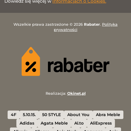
Dowiedz się więcej w
Informacjach o Cookies.
Wszelkie prawa zastrzeżone © 2026
Rabater
.
Polityka
prywatności
Realizacja:
Okinet.pl
4F
5.10.15.
50 STYLE
About You
Abra Meble
Adidas
Agata Meble
Al.to
AliExpress