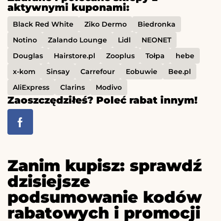
aktywnymi kuponami:
Black Red White
Ziko Dermo
Biedronka
Notino
Zalando Lounge
Lidl
NEONET
Douglas
Hairstore.pl
Zooplus
Tołpa
hebe
x-kom
Sinsay
Carrefour
Eobuwie
Bee.pl
AliExpress
Clarins
Modivo
Zaoszczędziłeś? Poleć rabat innym!
Zanim kupisz: sprawdź
dzisiejsze
podsumowanie kodów
rabatowych i promocji