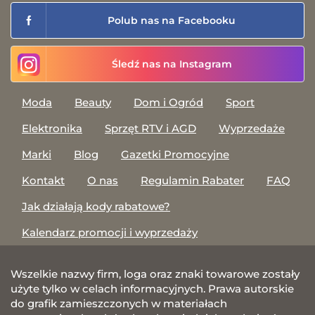
Polub nas na Facebooku
Śledź nas na Instagram
Moda
Beauty
Dom i Ogród
Sport
Elektronika
Sprzęt RTV i AGD
Wyprzedaże
Marki
Blog
Gazetki Promocyjne
Kontakt
O nas
Regulamin Rabater
FAQ
Jak działają kody rabatowe?
Kalendarz promocji i wyprzedaży
Wszelkie nazwy firm, loga oraz znaki towarowe zostały
użyte tylko w celach informacyjnych. Prawa autorskie
do grafik zamieszczonych w materiałach