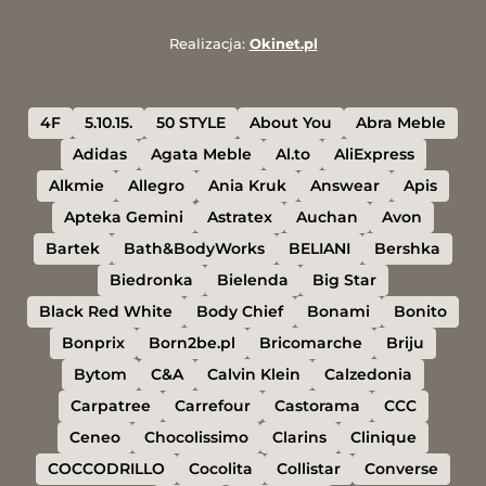
Realizacja:
Okinet.pl
4F
5.10.15.
50 STYLE
About You
Abra Meble
Adidas
Agata Meble
Al.to
AliExpress
Alkmie
Allegro
Ania Kruk
Answear
Apis
Apteka Gemini
Astratex
Auchan
Avon
Bartek
Bath&BodyWorks
BELIANI
Bershka
Biedronka
Bielenda
Big Star
Black Red White
Body Chief
Bonami
Bonito
Bonprix
Born2be.pl
Bricomarche
Briju
Bytom
C&A
Calvin Klein
Calzedonia
Carpatree
Carrefour
Castorama
CCC
Ceneo
Chocolissimo
Clarins
Clinique
COCCODRILLO
Cocolita
Collistar
Converse