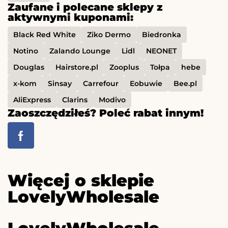
Zaufane i polecane sklepy z
aktywnymi kuponami:
Black Red White
Ziko Dermo
Biedronka
Notino
Zalando Lounge
Lidl
NEONET
Douglas
Hairstore.pl
Zooplus
Tołpa
hebe
x-kom
Sinsay
Carrefour
Eobuwie
Bee.pl
AliExpress
Clarins
Modivo
Zaoszczędziłeś? Poleć rabat innym!
Więcej o sklepie
LovelyWholesale