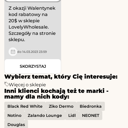
Z okazji Walentynek
kod rabatowy na
20$ w sklepie
LovelyWholesale.
Szczegóły na stronie
sklepu.
do 14.03.2023 23:59
SKORZYSTAJ
Wybierz temat, który Cię interesuje:
Więcej o sklepie
Inni klienci kochają też te marki -
mamy dla nich kody:
Black Red White
Ziko Dermo
Biedronka
Notino
Zalando Lounge
Lidl
NEONET
Douglas