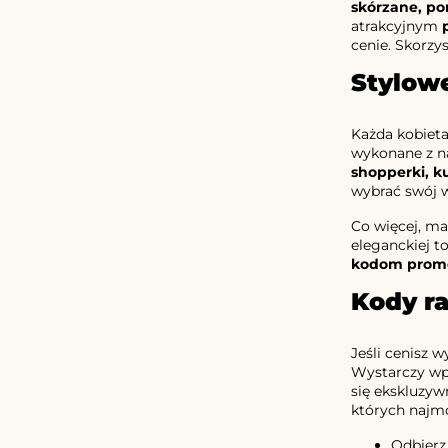
skórzane, por
atrakcyjnym
cenie. Skorzys
Stylow
Każda kobieta
wykonane z na
shopperki, ku
wybrać swój w
Co więcej, ma
eleganckiej t
kodom promo
Kody ra
Jeśli cenisz w
Wystarczy wp
się ekskluzyw
których najmo
Odbierz