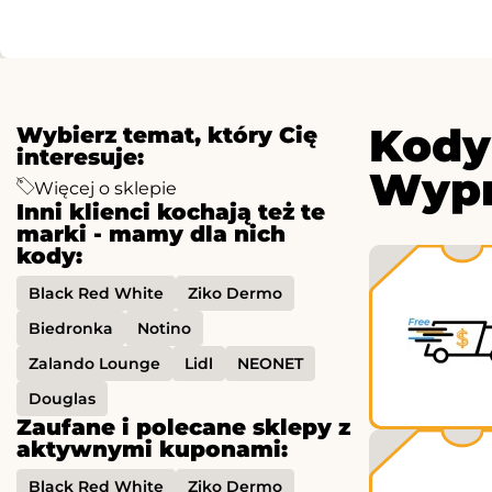
Kody
Wybierz temat, który Cię
interesuje:
Wypr
Więcej o sklepie
Inni klienci kochają też te
marki - mamy dla nich
kody:
Black Red White
Ziko Dermo
Biedronka
Notino
Zalando Lounge
Lidl
NEONET
Douglas
Zaufane i polecane sklepy z
aktywnymi kuponami:
Black Red White
Ziko Dermo