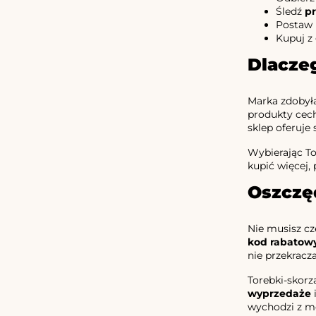
Śledź
p
Postaw
Kupuj z 
Dlacze
Marka zdobyła
produkty cech
sklep oferuje
Wybierając To
kupić więcej,
Oszczę
Nie musisz cz
kod rabatow
nie przekracz
Torebki-skorz
wyprzedaże
i
wychodzi z mo