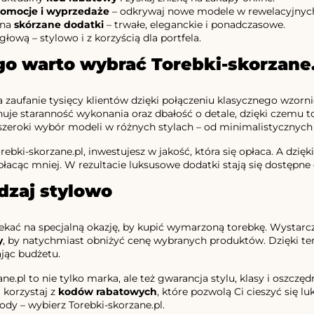
romocje i wyprzedaże
– odkrywaj nowe modele w rewelacyjnyc
 na
skórzane dodatki
– trwałe, eleganckie i ponadczasowe.
głową – stylowo i z korzyścią dla portfela.
go warto wybrać Torebki-skorzane
 zaufanie tysięcy klientów dzięki połączeniu klasycznego wzo
uje staranność wykonania oraz dbałość o detale, dzięki czemu tor
 szeroki wybór modeli w różnych stylach – od minimalistycznych
rebki-skorzane.pl, inwestujesz w jakość, która się opłaca. A dzi
 płacąc mniej. W rezultacie luksusowe dodatki stają się dostępne 
dzaj stylowo
ekać na specjalną okazję, by kupić wymarzoną torebkę. Wystarcz
y
, by natychmiast obniżyć cenę wybranych produktów. Dzięki te
ając budżetu.
ane.pl to nie tylko marka, ale też gwarancja stylu, klasy i oszc
 korzystaj z
kodów rabatowych
, które pozwolą Ci cieszyć się l
dy – wybierz Torebki-skorzane.pl.