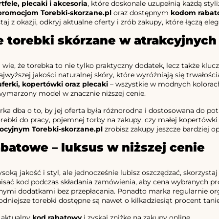
tfele, plecaki i akcesoria
, które doskonale uzupełnią każdą styl
promocjom Torebki-skorzane.pl
oraz dostępnym
kodom raba
taj z okazji, odkryj aktualne oferty i zrób zakupy, które łączą el
e torebki skórzane w atrakcyjnyc
 wie, że torebka to nie tylko praktyczny dodatek, lecz także kluc
jwyższej jakości naturalnej skóry, które wyróżniają się trwałoś
ferki, kopertówki oraz plecaki
– wszystkie w modnych kolorach
ymarzony model w znacznie niższej cenie.
rka dba o to, by jej oferta była różnorodna i dostosowana do pot
orebki do pracy, pojemnej torby na zakupy, czy małej kopertówki 
cyjnym Torebki-skorzane.pl
zrobisz zakupy jeszcze bardziej op
batowe – luksus w niższej cenie
ysoką jakość i styl, ale jednocześnie lubisz oszczędzać, skorzysta
isać kod podczas składania zamówienia, aby cena wybranych pr
nymi dodatkami bez przepłacania. Ponadto marka regularnie or
dniejsze torebki dostępne są nawet o kilkadziesiąt procent tanie
 aktualny
kod rabatowy
i zyskaj zniżkę na zakupy online.