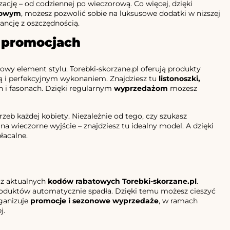
izację – od codziennej po wieczorową. Co więcej, dzięki
towym
, możesz pozwolić sobie na luksusowe dodatki w niższej
egancję z oszczędnością.
h promocjach
zowy element stylu. Torebki-skorzane.pl oferują produkty
cią i perfekcyjnym wykonaniem. Znajdziesz tu
listonoszki,
 i fasonach. Dzięki regularnym
wyprzedażom
możesz
rzeb każdej kobiety. Niezależnie od tego, czy szukasz
na wieczorne wyjście – znajdziesz tu idealny model. A dzięki
łacalne.
j z aktualnych
kodów rabatowych Torebki-skorzane.pl
.
oduktów automatycznie spadła. Dzięki temu możesz cieszyć
ganizuje
promocje i sezonowe wyprzedaże
, w ramach
j.