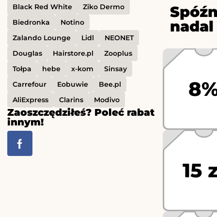
Black Red White
Ziko Dermo
Spóźn
nadal
Biedronka
Notino
Zalando Lounge
Lidl
NEONET
Douglas
Hairstore.pl
Zooplus
Tołpa
hebe
x-kom
Sinsay
8
Carrefour
Eobuwie
Bee.pl
AliExpress
Clarins
Modivo
Zaoszczędziłeś? Poleć rabat
innym!
15 z