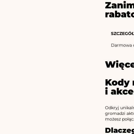
Zanim
rabat
SZCZEGÓŁ
Darmowa do
Więce
Kody 
i akc
Odkryj unikal
gromadzi aktu
możesz połąc
Dlacze