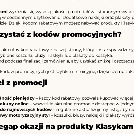
ami
wyróżnia się wysoką jakością materiałów i starannym wykona
ę w codziennym użytkowaniu. Dodatkowo naklejki oraz plakaty 
ie. Dzięki kodom rabatowym możesz nabywać produkty Klasykami
rzystać z kodów promocyjnych?
aktualny kod rabatowy z naszej strony, który został sprawdzony i
brane koszulki, bluzy, naklejki lub plakaty do koszyka.
d podczas finalizacji zamówienia, aby uzyskać zniżkę i oszczędza
 kodów promocyjnych jest szybkie i intuicyjne, dzięki czemu zakup
i z promocji
dność pieniędzy
– każdy kod rabatowy pozwala kupować więcej 
akupy online
– wszystkie aktualne promocje dostępne w jedny
 do najnowszych kodów
– regularnie aktualizujemy listę, aby ni
wy motoryzacyjny styl
– koszulki, bluzy, naklejki i plakaty wyr
egap okazji na produkty Klasykam