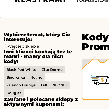
Skorzystaj z 1 zwe
Kody
Wybierz temat, który Cię
interesuje:
Prom
Więcej o sklepie
Inni klienci kochają też te
marki - mamy dla nich
kody:
Black Red White
Ziko Dermo
Biedronka
Notino
Zalando Lounge
Lidl
NEONET
Douglas
Zaufane i polecane sklepy z
aktywnymi kuponami: