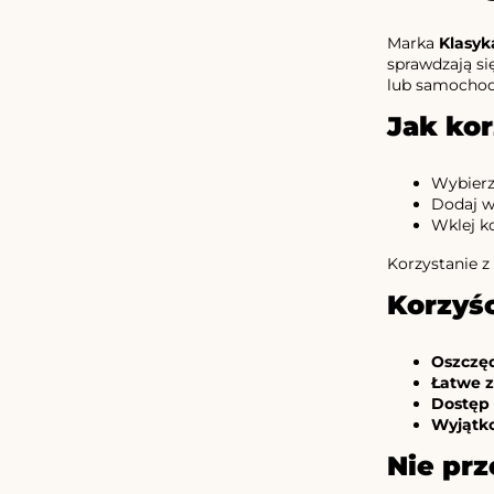
Marka
Klasyk
sprawdzają si
lub samochodz
Jak ko
Wybierz 
Dodaj wy
Wklej ko
Korzystanie z
Korzyśc
Oszczę
Łatwe z
Dostęp
Wyjątko
Nie prz