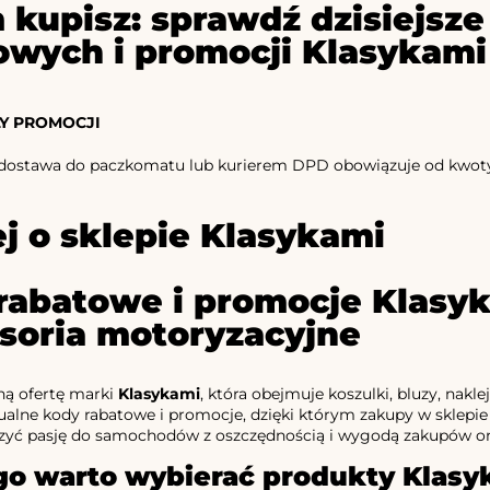
 kupisz: sprawdź dzisiejs
owych i promocji Klasykami
Y PROMOCJI
stawa do paczkomatu lub kurierem DPD obowiązuje od kwoty 2
j o sklepie Klasykami
rabatowe i promocje Klasyka
esoria motoryzacyjne
ną ofertę marki
Klasykami
, która obejmuje koszulki, bluzy, nak
alne kody rabatowe i promocje, dzięki którym zakupy w sklepie 
zyć pasję do samochodów z oszczędnością i wygodą zakupów on
go warto wybierać produkty Klasy