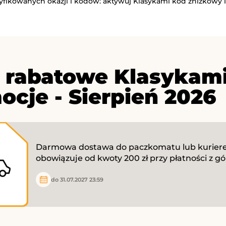
ryfikowanych okazji i kodów: aktywuj Klasykami kod zniżkowy i
 rabatowe Klasykami
ocje - Sierpień 2026
Darmowa dostawa do paczkomatu lub kurie
obowiązuje od kwoty 200 zł przy płatności z gó
do 31.07.2027 23:59