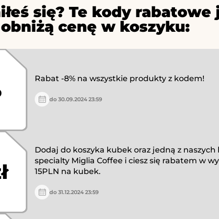
iłeś się? Te kody rabatowe 
 obniżą cenę w koszyku:
Rabat -8% na wszystkie produkty z kodem!
%
do 30.09.2024 23:59
Dodaj do koszyka kubek oraz jedną z naszych
specialty Miglia Coffee i ciesz się rabatem w w
ł
15PLN na kubek.
do 31.12.2024 23:59