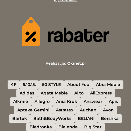
Realizacja:
Okinet.pl
4F
5.10.15.
50 STYLE
About You
Abra Meble
Adidas
Agata Meble
Al.to
AliExpress
Alkmie
Allegro
Ania Kruk
Answear
Apis
Apteka Gemini
Astratex
Auchan
Avon
Bartek
Bath&BodyWorks
BELIANI
Bershka
Biedronka
Bielenda
Big Star