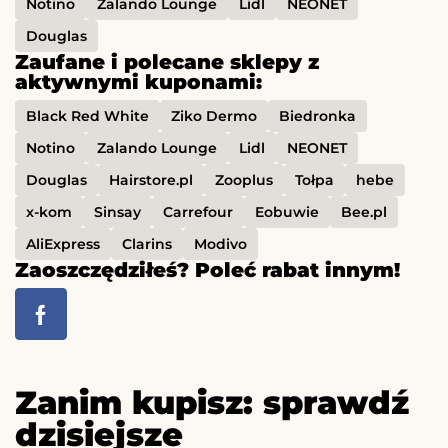
Notino
Zalando Lounge
Lidl
NEONET
Douglas
Zaufane i polecane sklepy z
aktywnymi kuponami:
Black Red White
Ziko Dermo
Biedronka
Notino
Zalando Lounge
Lidl
NEONET
Douglas
Hairstore.pl
Zooplus
Tołpa
hebe
x-kom
Sinsay
Carrefour
Eobuwie
Bee.pl
AliExpress
Clarins
Modivo
Zaoszczędziłeś? Poleć rabat innym!
Zanim kupisz: sprawdź
dzisiejsze