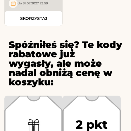
do 31.07.2027 23:59
SKORZYSTAJ
Spóźniłeś się? Te kody
rabatowe już
wygasły, ale może
nadal obniżą cenę w
koszyku:
2 pkt