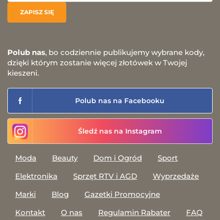
Polub nas
, bo codziennie publikujemy wybrane kody,
dzięki którym zostanie więcej złotówek w Twojej
kieszeni.
Polub nas na Facebooku
Śledź nas na Instagram
Moda
Beauty
Dom i Ogród
Sport
Elektronika
Sprzęt RTV i AGD
Wyprzedaże
Marki
Blog
Gazetki Promocyjne
Kontakt
O nas
Regulamin Rabater
FAQ