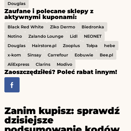
Douglas
Zaufane i polecane sklepy z
aktywnymi kuponami:
Black Red White
Ziko Dermo
Biedronka
Notino
Zalando Lounge
Lidl
NEONET
Douglas
Hairstore.pl
Zooplus
Tołpa
hebe
x-kom
Sinsay
Carrefour
Eobuwie
Bee.pl
AliExpress
Clarins
Modivo
Zaoszczędziłeś? Poleć rabat innym!
Zanim kupisz: sprawdź
dzisiejsze
podsumowanie kodów