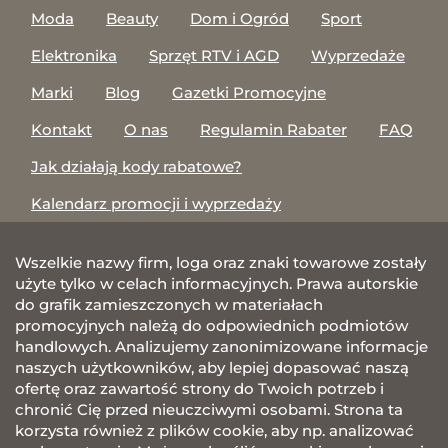
Moda
Beauty
Dom i Ogród
Sport
Elektronika
Sprzęt RTV i AGD
Wyprzedaże
Marki
Blog
Gazetki Promocyjne
Kontakt
O nas
Regulamin Rabater
FAQ
Jak działają kody rabatowe?
Kalendarz promocji i wyprzedaży
Wszelkie nazwy firm, loga oraz znaki towarowe zostały
użyte tylko w celach informacyjnych. Prawa autorskie
do grafik zamieszczonych w materiałach
promocyjnych należą do odpowiednich podmiotów
handlowych. Analizujemy zanonimizowane informacje
naszych użytkowników, aby lepiej dopasować naszą
ofertę oraz zawartość strony do Twoich potrzeb i
chronić Cię przed nieuczciwymi osobami. Strona ta
korzysta również z plików cookie, aby np. analizować