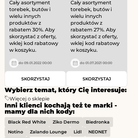
Cały asortyment
Cały asortyment
torebek, butów i
torebek, butów i
wielu innych
wielu innych
produktów z
produktów z
rabatem 30%. Aby
rabatem 27%. Aby
skorzystać z oferty,
skorzystać z oferty,
wklej kod rabatowy
wklej kod rabatowy
w koszyku.
w koszyku.
do 09.01.2022 00:00
do 01.07.2021 00:00
SKORZYSTAJ
SKORZYSTAJ
Wybierz temat, który Cię interesuje:
Więcej o sklepie
Inni klienci kochają też te marki -
mamy dla nich kody:
Black Red White
Ziko Dermo
Biedronka
Notino
Zalando Lounge
Lidl
NEONET