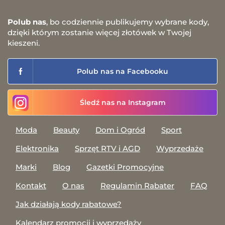
Polub nas
, bo codziennie publikujemy wybrane kody,
dzięki którym zostanie więcej złotówek w Twojej
kieszeni.
Polub nas na Facebooku
Śledź nas na Instagram
Moda
Beauty
Dom i Ogród
Sport
Elektronika
Sprzęt RTV i AGD
Wyprzedaże
Marki
Blog
Gazetki Promocyjne
Kontakt
O nas
Regulamin Rabater
FAQ
Jak działają kody rabatowe?
Kalendarz promocji i wyprzedaży