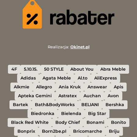
Realizacja:
Okinet.pl
4F
5.10.15.
50 STYLE
About You
Abra Meble
Adidas
Agata Meble
Al.to
AliExpress
Alkmie
Allegro
Ania Kruk
Answear
Apis
Apteka Gemini
Astratex
Auchan
Avon
Bartek
Bath&BodyWorks
BELIANI
Bershka
Biedronka
Bielenda
Big Star
Black Red White
Body Chief
Bonami
Bonito
Bonprix
Born2be.pl
Bricomarche
Briju