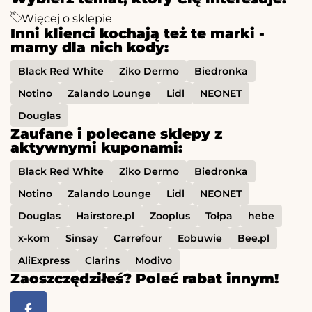
Więcej o sklepie
Inni klienci kochają też te marki -
mamy dla nich kody:
Black Red White
Ziko Dermo
Biedronka
Notino
Zalando Lounge
Lidl
NEONET
Douglas
Zaufane i polecane sklepy z
aktywnymi kuponami:
Black Red White
Ziko Dermo
Biedronka
Notino
Zalando Lounge
Lidl
NEONET
Douglas
Hairstore.pl
Zooplus
Tołpa
hebe
x-kom
Sinsay
Carrefour
Eobuwie
Bee.pl
AliExpress
Clarins
Modivo
Zaoszczędziłeś? Poleć rabat innym!