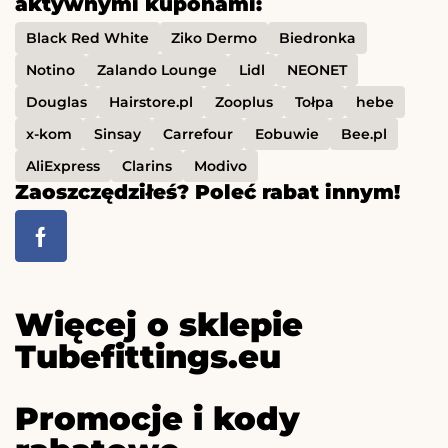
aktywnymi kuponami:
Black Red White
Ziko Dermo
Biedronka
Notino
Zalando Lounge
Lidl
NEONET
Douglas
Hairstore.pl
Zooplus
Tołpa
hebe
x-kom
Sinsay
Carrefour
Eobuwie
Bee.pl
AliExpress
Clarins
Modivo
Zaoszczędziłeś? Poleć rabat innym!
Więcej o sklepie
Tubefittings.eu
Promocje i kody