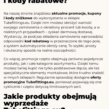
i kody rabatowe?
Na naszej stronie znajdziesz
aktualne promocje, kupony
i kody zniżkowe
do wykorzystania w sklepie
Tubefittings.eu. Dzięki nim możesz obniżyć wartość
swojego zamówienia o określony procent lub kwotę, a w
niektórych przypadkach – zyskać darmową dostawę.
Wystarczy, że podczas składania zamówienia wprowadzisz
odpowiedni
kod rabatowy
w przeznaczone do tego pole,
a system automatycznie obniży cenę. To szybki, prosty
i skuteczny sposób na realne oszczędności.
Co więcej, promocje często obejmują zarówno pojedyncze
produkty, jak i całe kategorie asortymentu. Dzięki temu
możesz taniej kupić nie tylko podstawowe złącza, ale też
specjalistyczne elementy montażowe, które trudno znaleźć
w innych sklepach. Regularnie sprawdzaj dostępne
oferty
promocyjne Tubefittings.eu
, ponieważ pojawiają się one
cyklicznie i często dotyczą limitowanych serii.
Jakie produkty obejmują
wyprzedaże