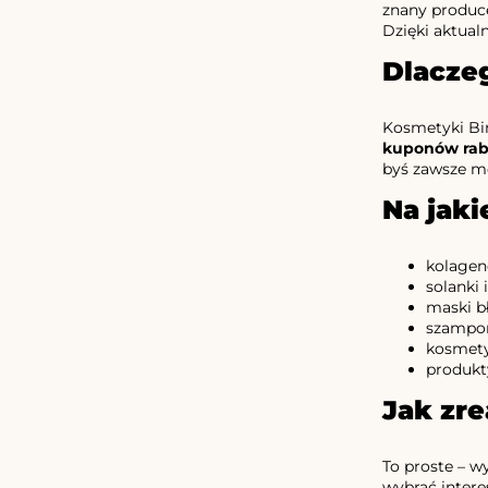
znany produce
Dzięki aktua
Dlacze
Kosmetyki Bi
kuponów ra
byś zawsze móg
Na jaki
kolageno
solanki 
maski bł
szampon
kosmety
produkt
Jak zr
To proste – w
wybrać intere