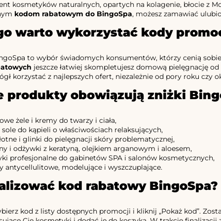
nt kosmetyków naturalnych, opartych na kolagenie, błocie z Mo
lnym
kodom rabatowym do BingoSpa
, możesz zamawiać ulubio
go warto wykorzystać kody promo
ngoSpa to wybór świadomych konsumentów, którzy cenią sobie s
batowych
jeszcze łatwiej skompletujesz domową pielęgnację od
ł korzystać z najlepszych ofert, niezależnie od pory roku czy ok
e produkty obowiązują zniżki Bin
we żele i kremy do twarzy i ciała,
i sole do kąpieli o właściwościach relaksujących,
otne i glinki do pielęgnacji skóry problematycznej,
y i odżywki z keratyną, olejkiem arganowym i aloesem,
ki profesjonalne do gabinetów SPA i salonów kosmetycznych,
y antycellulitowe, modelujące i wyszczuplające.
ealizować kod rabatowy BingoSpa?
ybierz kod z listy dostępnych promocji i kliknij „Pokaż kod”. Zo
sujące Cię kosmetyki i dodać je do koszyka. W trakcie finalizacj