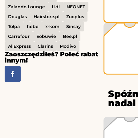
Zalando Lounge
Lidl
NEONET
Douglas
Hairstore.pl
Zooplus
Tołpa
hebe
x-kom
Sinsay
Carrefour
Eobuwie
Bee.pl
AliExpress
Clarins
Modivo
Zaoszczędziłeś? Poleć rabat
innym!
Spóźn
nadal