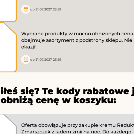
do 31.07.2027 23:59
Wybrane produkty w mocno obniżonych cenac
obejmuje asortyment z podstrony sklepu. Nie
okazji!
do 31.07.2027 23:59
iłeś się? Te kody rabatowe 
 obniżą cenę w koszyku:
Oferta obowiązuje przy zakupie kremu Reduk
Zmarszczek z jadem żmii na noc. Do każdego