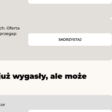
h. Oferta
 przegap
SKORZYSTAJ
już wygasły, ale może
tor