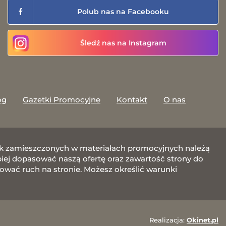
Polub nas na Facebooku
Śledź nas na Instagram
og
Gazetki Promocyjne
Kontakt
O nas
afik zamieszczonych w materiałach promocyjnych należą
j dopasować naszą ofertę oraz zawartość strony do
zować ruch na stronie. Możesz określić warunki
Realizacja:
Okinet.pl