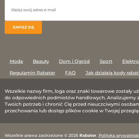
Moda
Beauty
Dom i Ogród
Sport
Elektr
Regulamin Rabater
FAQ
Jak działają kody raba
Wszelkie nazwy firm, loga oraz znaki towarowe zostały u
do odpowiednich podmiotów handlowych. Analizujemy za
Twoich potrzeb i chronić Cię przed nieuczciwymi osobami.
przechowania lub dostęp plików cookie w Twojej przeglą
Wszelkie prawa zastrzeżone © 2026
Rabater
.
Polityka prywatnoś