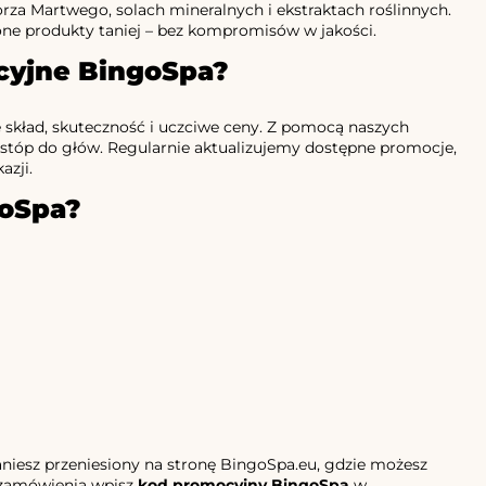
rza Martwego, solach mineralnych i ekstraktach roślinnych.
ne produkty taniej – bez kompromisów w jakości.
cyjne BingoSpa?
kład, skuteczność i uczciwe ceny. Z pomocą naszych
 stóp do głów. Regularnie aktualizujemy dostępne promocje,
azji.
goSpa?
staniesz przeniesiony na stronę BingoSpa.eu, gdzie możesz
i zamówienia wpisz
kod promocyjny BingoSpa
w