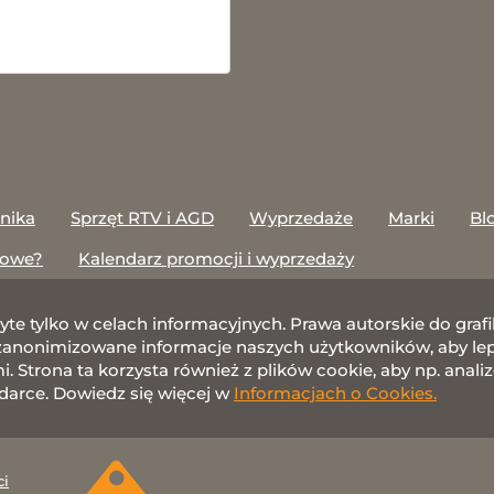
onika
Sprzęt RTV i AGD
Wyprzedaże
Marki
Bl
towe?
Kalendarz promocji i wyprzedaży
żyte tylko w celach informacyjnych. Prawa autorskie do gr
nonimizowane informacje naszych użytkowników, aby lepie
 Strona ta korzysta również z plików cookie, aby np. anali
darce. Dowiedz się więcej w
Informacjach o Cookies.
ci