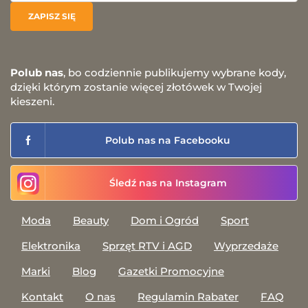
Polub nas
, bo codziennie publikujemy wybrane kody,
dzięki którym zostanie więcej złotówek w Twojej
kieszeni.
Polub nas na Facebooku
Śledź nas na Instagram
Moda
Beauty
Dom i Ogród
Sport
Elektronika
Sprzęt RTV i AGD
Wyprzedaże
Marki
Blog
Gazetki Promocyjne
Kontakt
O nas
Regulamin Rabater
FAQ