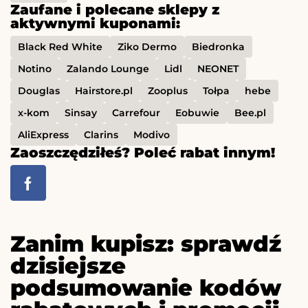
Zaufane i polecane sklepy z
aktywnymi kuponami:
Black Red White
Ziko Dermo
Biedronka
Notino
Zalando Lounge
Lidl
NEONET
Douglas
Hairstore.pl
Zooplus
Tołpa
hebe
x-kom
Sinsay
Carrefour
Eobuwie
Bee.pl
AliExpress
Clarins
Modivo
Zaoszczędziłeś? Poleć rabat innym!
Zanim kupisz: sprawdź
dzisiejsze
podsumowanie kodów