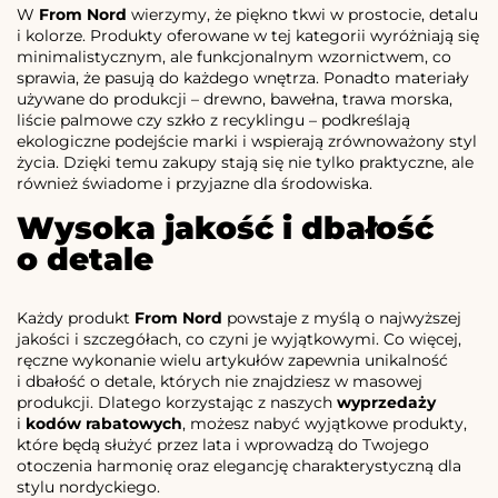
W
From Nord
wierzymy, że piękno tkwi w prostocie, detalu
i kolorze. Produkty oferowane w tej kategorii wyróżniają się
minimalistycznym, ale funkcjonalnym wzornictwem, co
sprawia, że pasują do każdego wnętrza. Ponadto materiały
używane do produkcji – drewno, bawełna, trawa morska,
liście palmowe czy szkło z recyklingu – podkreślają
ekologiczne podejście marki i wspierają zrównoważony styl
życia. Dzięki temu zakupy stają się nie tylko praktyczne, ale
również świadome i przyjazne dla środowiska.
Wysoka jakość i dbałość
o detale
Każdy produkt
From Nord
powstaje z myślą o najwyższej
jakości i szczegółach, co czyni je wyjątkowymi. Co więcej,
ręczne wykonanie wielu artykułów zapewnia unikalność
i dbałość o detale, których nie znajdziesz w masowej
produkcji. Dlatego korzystając z naszych
wyprzedaży
i
kodów rabatowych
, możesz nabyć wyjątkowe produkty,
które będą służyć przez lata i wprowadzą do Twojego
otoczenia harmonię oraz elegancję charakterystyczną dla
stylu nordyckiego.