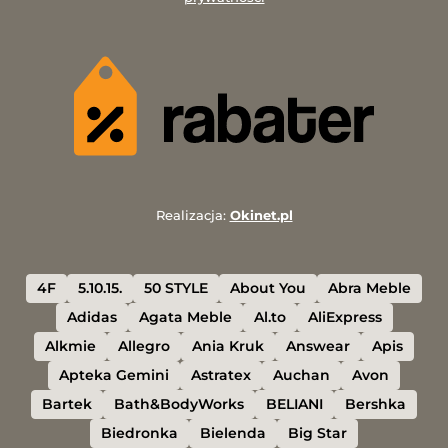
Realizacja:
Okinet.pl
4F
5.10.15.
50 STYLE
About You
Abra Meble
Adidas
Agata Meble
Al.to
AliExpress
Alkmie
Allegro
Ania Kruk
Answear
Apis
Apteka Gemini
Astratex
Auchan
Avon
Bartek
Bath&BodyWorks
BELIANI
Bershka
Biedronka
Bielenda
Big Star