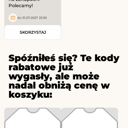
Polecamy!
do 31.07.2027 23:59
SKORZYSTAJ
Spóźniłeś się? Te kody
rabatowe już
wygasły, ale może
nadal obniżą cenę w
koszyku: