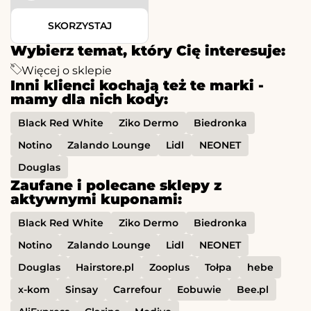
SKORZYSTAJ
Wybierz temat, który Cię interesuje:
Więcej o sklepie
Inni klienci kochają też te marki -
mamy dla nich kody:
Black Red White
Ziko Dermo
Biedronka
Notino
Zalando Lounge
Lidl
NEONET
Douglas
Zaufane i polecane sklepy z
aktywnymi kuponami:
Black Red White
Ziko Dermo
Biedronka
Notino
Zalando Lounge
Lidl
NEONET
Douglas
Hairstore.pl
Zooplus
Tołpa
hebe
x-kom
Sinsay
Carrefour
Eobuwie
Bee.pl