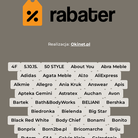
Realizacja:
Okinet.pl
4F
5.10.15.
50 STYLE
About You
Abra Meble
Adidas
Agata Meble
Al.to
AliExpress
Alkmie
Allegro
Ania Kruk
Answear
Apis
Apteka Gemini
Astratex
Auchan
Avon
Bartek
Bath&BodyWorks
BELIANI
Bershka
Biedronka
Bielenda
Big Star
Black Red White
Body Chief
Bonami
Bonito
Bonprix
Born2be.pl
Bricomarche
Briju