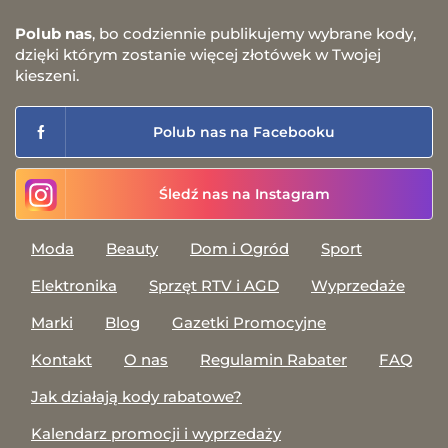
Polub nas
, bo codziennie publikujemy wybrane kody,
dzięki którym zostanie więcej złotówek w Twojej
kieszeni.
Polub nas na Facebooku
Śledź nas na Instagram
Moda
Beauty
Dom i Ogród
Sport
Elektronika
Sprzęt RTV i AGD
Wyprzedaże
Marki
Blog
Gazetki Promocyjne
Kontakt
O nas
Regulamin Rabater
FAQ
Jak działają kody rabatowe?
Kalendarz promocji i wyprzedaży