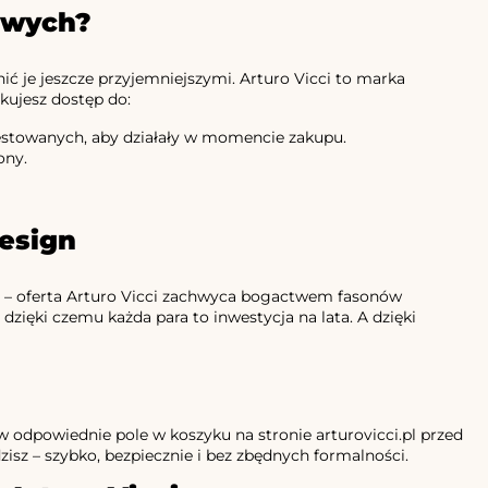
owych?
ć je jeszcze przyjemniejszymi. Arturo Vicci to marka
kujesz dostęp do:
testowanych, aby działały w momencie zakupu.
ony.
design
ły – oferta Arturo Vicci zachwyca bogactwem fasonów
 dzięki czemu każda para to inwestycja na lata. A dzięki
j w odpowiednie pole w koszyku na stronie arturovicci.pl przed
isz – szybko, bezpiecznie i bez zbędnych formalności.