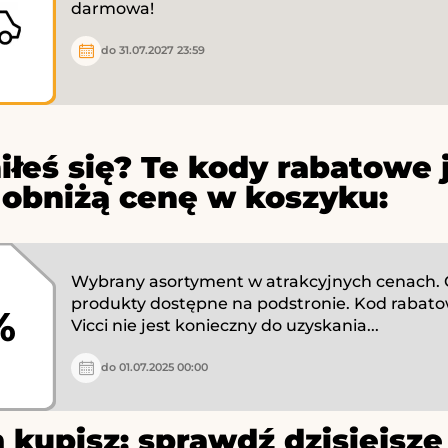
darmowa!
do 31.07.2027 23:59
iłeś się? Te kody rabatowe 
 obniżą cenę w koszyku:
Wybrany asortyment w atrakcyjnych cenach.
produkty dostępne na podstronie. Kod rabato
%
Vicci nie jest konieczny do uzyskania...
do 01.07.2025 00:00
 kupisz: sprawdź dzisiejs