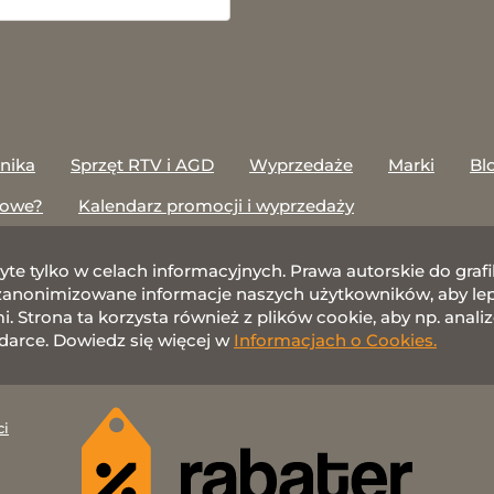
onika
Sprzęt RTV i AGD
Wyprzedaże
Marki
Bl
towe?
Kalendarz promocji i wyprzedaży
żyte tylko w celach informacyjnych. Prawa autorskie do gr
nonimizowane informacje naszych użytkowników, aby lepie
 Strona ta korzysta również z plików cookie, aby np. anali
darce. Dowiedz się więcej w
Informacjach o Cookies.
ci