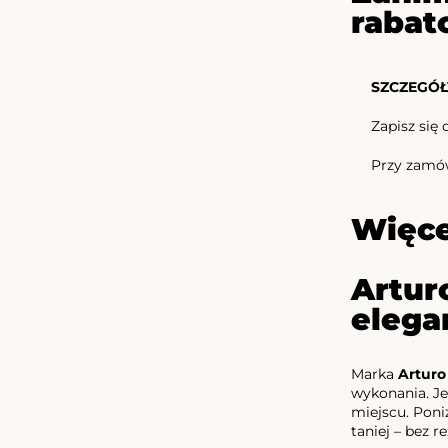
rabat
SZCZEGÓŁ
Zapisz się 
Przy zamów
Więce
Artur
elega
Marka
Arturo
wykonania. Je
miejscu. Poni
taniej – bez re