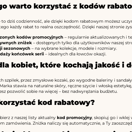
go warto korzystać z kodów rabat
 to dziś codzienność, ale dzięki kodom rabatowym możesz uczyni
ego każdy rabat to realna oszczędność. Dzięki naszej stronie zys
zonych kodów promocyjnych
– regularnie aktualizowanych i 
zywnych zniżek
– dostępnych tylko dla użytkowników naszej str
ji sezonowych
– na wybrane kolekcje, modele i rozmiary.
daży końcówek serii
– idealnych dla łowców okazji.
dla kobiet, które kochają jakość i 
h szpilek, przez zmysłowe kozaki, po wygodne baleriny i sanda
Marka stawia na naturalne skóry, ręczne szycie i włoską estetykę,
z pozwolić sobie na więcej – bez nadwyrężania budżetu.
korzystać kod rabatowy?
ierz z naszej listy aktualny
kod promocyjny
, skopiuj go i wkle
em zamówienia. Zniżka naliczy się automatycznie, a Ty zaoszczędz