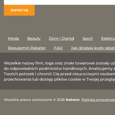
Moda
Beauty
Dom i Ogród
Sport
Elektr
Regulamin Rabater
FAQ
Jak działają kody raba
Wszelkie nazwy firm, loga oraz znaki towarowe zostały u
do odpowiednich podmiotów handlowych. Analizujemy za
Twoich potrzeb i chronić Cię przed nieuczciwymi osobami.
przechowania lub dostęp plików cookie w Twojej przeglą
Wszelkie prawa zastrzeżone © 2026
Rabater
.
Polityka prywatnoś