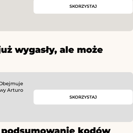
SKORZYSTAJ
już wygasły, ale może
 Obejmuje
wy Arturo
SKORZYSTAJ
ze podsumowanie kodów