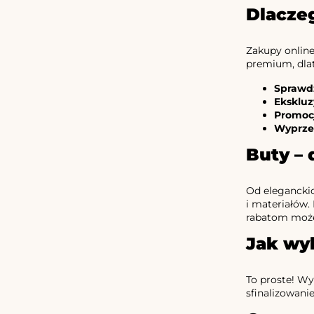
Dlacze
Zakupy online
premium, dlat
Sprawd
Eksklu
Promoc
Wyprze
Buty – 
Od eleganckic
i materiałów. 
rabatom możes
Jak wy
To proste! Wyb
sfinalizowani