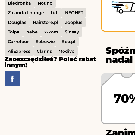
Biedronka
Notino
Zalando Lounge
Lidl
NEONET
Douglas
Hairstore.pl
Zooplus
Tołpa
hebe
x-kom
Sinsay
Carrefour
Eobuwie
Bee.pl
Spóźn
AliExpress
Clarins
Modivo
nadal
Zaoszczędziłeś? Poleć rabat
innym!
70
Zanim