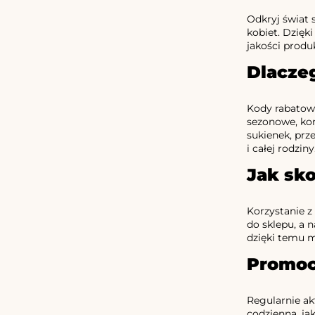
Odkryj świat 
kobiet. Dzięk
jakości produ
Dlacze
Kody rabatow
sezonowe, kor
sukienek, prze
i całej rodziny
Jak sk
Korzystanie z
do sklepu, a 
dzięki temu m
Promoc
Regularnie ak
codzienną, ja