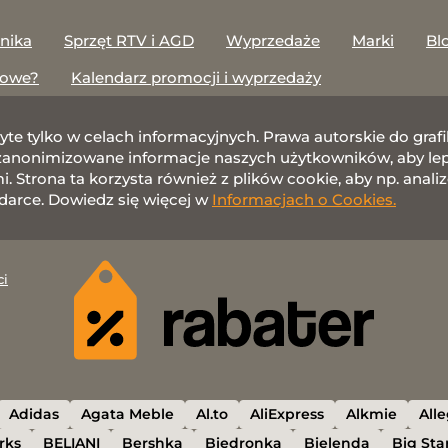
onika
Sprzęt RTV i AGD
Wyprzedaże
Marki
Bl
towe?
Kalendarz promocji i wyprzedaży
żyte tylko w celach informacyjnych. Prawa autorskie do gr
nonimizowane informacje naszych użytkowników, aby lepie
 Strona ta korzysta również z plików cookie, aby np. anali
darce. Dowiedz się więcej w
Informacjach o Cookies.
ci
Adidas
Agata Meble
Al.to
AliExpress
Alkmie
All
rks
BELIANI
Bershka
Biedronka
Bielenda
Big Sta