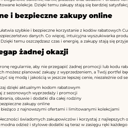
itowane kolekcje. Dzięki temu zakupy stają się bardziej satysfak
e i bezpieczne zakupy online
ułatwia szybkie i bezpieczne korzystanie z kodów rabatowych 
zpieczeństwo danych. Co więcej, intuicyjna wyszukiwarka produ
. Dzięki temu oszczędzasz czas i energię, a zakupy stają się pr
egap żadnej okazji
tronę regularnie, aby nie przegapić żadnej promocji lub kodu 
h możesz planować zakupy z wyprzedzeniem, a Twój portfel będ
zyć się modą i jakością w jeszcze lepszej cenie, niezależnie od se
zaj dzięki aktualnym kodom rabatowym
aj z sezonowych wyprzedaży i promocji
brania, obuwie i dodatki dla całej rodziny
 bezpieczne zakupy online
 bieżąco z najnowszymi ofertami i limitowanymi kolekcjami
ołeczności świadomych zakupowiczów i korzystaj z najlepszych
modna odzież i stylowe dodatki są teraz w zasięgu ręki każdego 