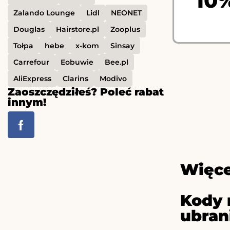
10
Zalando Lounge
Lidl
NEONET
Douglas
Hairstore.pl
Zooplus
Tołpa
hebe
x-kom
Sinsay
Carrefour
Eobuwie
Bee.pl
AliExpress
Clarins
Modivo
Zaoszczędziłeś? Poleć rabat
innym!
Więce
Kody 
ubran