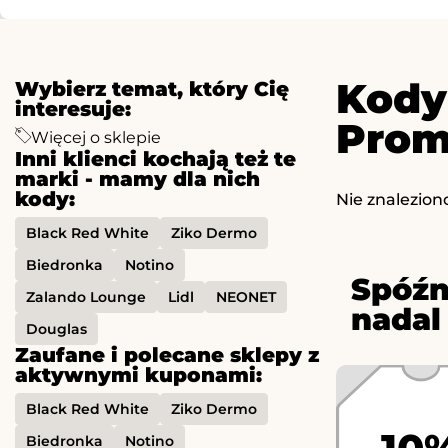
Kody
Wybierz temat, który Cię
interesuje:
Prom
Więcej o sklepie
Inni klienci kochają też te
marki - mamy dla nich
kody:
Nie znalezion
Black Red White
Ziko Dermo
Biedronka
Notino
Spóźn
Zalando Lounge
Lidl
NEONET
nadal
Douglas
Zaufane i polecane sklepy z
aktywnymi kuponami:
Black Red White
Ziko Dermo
Biedronka
Notino