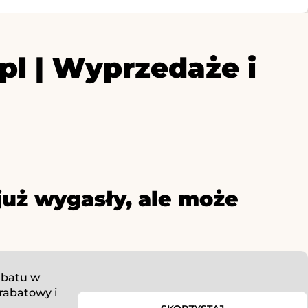
l | Wyprzedaże i
już wygasły, ale może
abatu w
rabatowy i