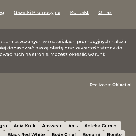
og
Gazetki Promocyjne
Kontakt
O nas
afik zamieszczonych w materiałach promocyjnych należą
j dopasować naszą ofertę oraz zawartość strony do
zować ruch na stronie. Możesz określić warunki
Realizacja:
Okinet.pl
egro
Ania Kruk
Answear
Apis
Apteka Gemini
r
Black Red White
Body Chief
Bonami
Bonito