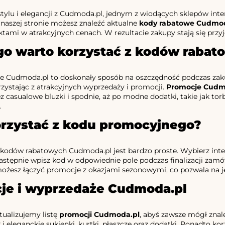
stylu i elegancji z Cudmoda.pl, jednym z wiodących sklepów int
i naszej stronie możesz znaleźć aktualne
kody rabatowe Cudmod
ktami w atrakcyjnych cenach. W rezultacie zakupy stają się przyj
go warto korzystać z kodów raba
e Cudmoda.pl to doskonały sposób na oszczędność podczas zaku
zystając z atrakcyjnych wyprzedaży i promocji.
Promocje Cudm
z casualowe bluzki i spodnie, aż po modne dodatki, takie jak torb
.
orzystać z kodu promocyjnego?
 kodów rabatowych Cudmoda.pl jest bardzo proste. Wybierz interes
następnie wpisz kod w odpowiednie pole podczas finalizacji zamó
ożesz łączyć promocje z okazjami sezonowymi, co pozwala na j
je i wyprzedaże Cudmoda.pl
tualizujemy listę
promocji Cudmoda.pl
, abyś zawsze mógł zna
k i eleganckie sukienki, kurtki, płaszcze oraz dodatki. Ponadto k