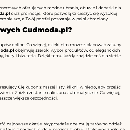
ernetowych oferujących modne ubrania, obuwie i dodatki dla
a.pl
oraz promocje, które pozwolą Ci cieszyć się wysokiej
emniejsze, a Twój portfel pozostaje w pełni chroniony.
towych Cudmoda.pl?
pów online. Co więcej, dzięki nim możesz planować zakupy
oda.pl
obejmują szeroki wybór produktów, od eleganckich
y, buty i biżuteria. Dzięki temu każdy znajdzie coś dla siebie
ujący Cię kupon z naszej listy, kliknij w niego, aby przejść
wienia. Zniżka zostanie naliczona automatycznie. Co więcej,
eszcze większe oszczędności.
leźć najnowsze okazje. Wyprzedaże obejmują zarówno odzież
orzystając z naszych kodów, możesz zdobyć atrakcyjne zniżki na