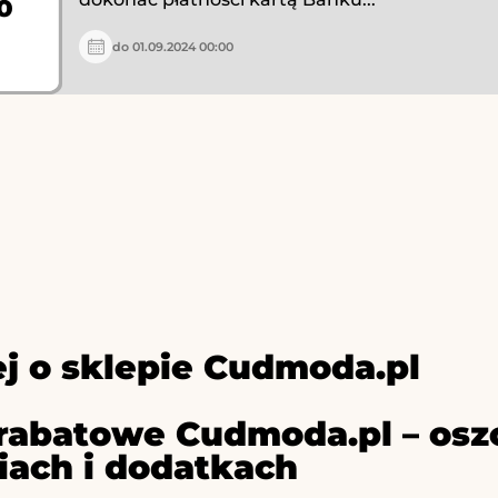
%
do 01.09.2024 00:00
j o sklepie Cudmoda.pl
rabatowe Cudmoda.pl – osz
iach i dodatkach