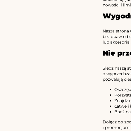
nowości i lim
Wygodn
Nasza strona 
bez obaw o be
lub akcesoria
Nie prz
Śledź naszą s
o wyprzedażac
pozwalają cies
Oszczęd
Korzyst
Znajdź u
Łatwe i
Bądź na
Dołącz do sp
i promocjom, 