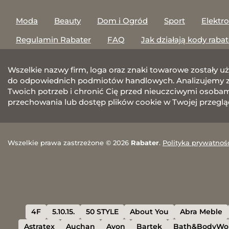
Moda
Beauty
Dom i Ogród
Sport
Elektr
Regulamin Rabater
FAQ
Jak działają kody raba
Wszelkie nazwy firm, loga oraz znaki towarowe zostały u
do odpowiednich podmiotów handlowych. Analizujemy za
Twoich potrzeb i chronić Cię przed nieuczciwymi osobami.
przechowania lub dostęp plików cookie w Twojej przeglą
Wszelkie prawa zastrzeżone © 2026
Rabater
.
Polityka prywatnoś
4F
5.10.15.
50 STYLE
About You
Abra Meble
Astratex
Auchan
Avon
Bartek
Bath&BodyWo