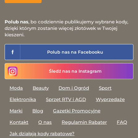
Polub nas
, bo codziennie publikujemy wybrane kody,
dzięki którym zostanie więcej złotówek w Twojej
kieszeni.
Polub nas na Facebooku
Śledź nas na Instagram
Moda
Beauty
Dom i Ogród
Sport
Elektronika
Sprzęt RTV i AGD
Wyprzedaże
Marki
Blog
Gazetki Promocyjne
Kontakt
O nas
Regulamin Rabater
FAQ
Jak działają kody rabatowe?