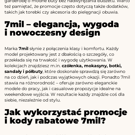
garderobę o modne buty bez nadwyrężania budżetu. Warto
też pamiętać, że promocje często dotyczą także dodatków,
takich jak torebki czy akcesoria do pielęgnacji obuwia.
7mil – elegancja, wygoda
i nowoczesny design
Marka
7mil
słynie z połączenia klasy i komfortu. Każdy
model projektowany jest z dbałością o szczegóły, co
przekłada się na trwałość i wygodę użytkowania. W
kolekcjach znajdziesz m.in.
czółenka, mokasyny, botki,
sandały i półbuty
, które doskonale sprawdzą się zarówno
na co dzień, jak i podczas wyjątkowych okazji. Ponadto 7mil
stawia na różnorodność – oferuje zarówno eleganckie
modele do pracy, jak i casualowe propozycje idealne na
weekendowe wyjścia. W rezultacie każdy znajdzie coś dla
siebie, niezależnie od stylu.
Jak wykorzystać promocje
i kody rabatowe 7mil?