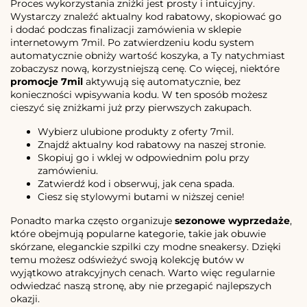
Proces wykorzystania zniżki jest prosty i intuicyjny.
Wystarczy znaleźć aktualny kod rabatowy, skopiować go
i dodać podczas finalizacji zamówienia w sklepie
internetowym 7mil. Po zatwierdzeniu kodu system
automatycznie obniży wartość koszyka, a Ty natychmiast
zobaczysz nową, korzystniejszą cenę. Co więcej, niektóre
promocje 7mil
aktywują się automatycznie, bez
konieczności wpisywania kodu. W ten sposób możesz
cieszyć się zniżkami już przy pierwszych zakupach.
Wybierz ulubione produkty z oferty 7mil.
Znajdź aktualny kod rabatowy na naszej stronie.
Skopiuj go i wklej w odpowiednim polu przy
zamówieniu.
Zatwierdź kod i obserwuj, jak cena spada.
Ciesz się stylowymi butami w niższej cenie!
Ponadto marka często organizuje
sezonowe wyprzedaże
,
które obejmują popularne kategorie, takie jak obuwie
skórzane, eleganckie szpilki czy modne sneakersy. Dzięki
temu możesz odświeżyć swoją kolekcję butów w
wyjątkowo atrakcyjnych cenach. Warto więc regularnie
odwiedzać naszą stronę, aby nie przegapić najlepszych
okazji.