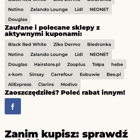
Notino
Zalando Lounge
Lidl
NEONET
Douglas
Zaufane i polecane sklepy z
aktywnymi kuponami:
Black Red White
Ziko Dermo
Biedronka
Notino
Zalando Lounge
Lidl
NEONET
Douglas
Hairstore.pl
Zooplus
Tołpa
hebe
x-kom
Sinsay
Carrefour
Eobuwie
Bee.pl
AliExpress
Clarins
Modivo
Zaoszczędziłeś? Poleć rabat innym!
Zanim kupisz: sprawdź