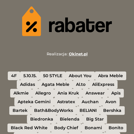
Realizacja:
Okinet.pl
4F
5.10.15.
50 STYLE
About You
Abra Meble
Adidas
Agata Meble
Al.to
AliExpress
Alkmie
Allegro
Ania Kruk
Answear
Apis
Apteka Gemini
Astratex
Auchan
Avon
Bartek
Bath&BodyWorks
BELIANI
Bershka
Biedronka
Bielenda
Big Star
Black Red White
Body Chief
Bonami
Bonito