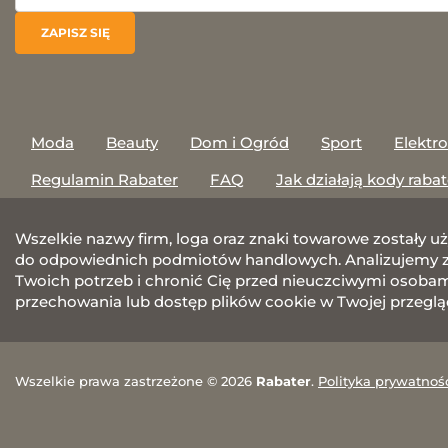
Moda
Beauty
Dom i Ogród
Sport
Elektr
Regulamin Rabater
FAQ
Jak działają kody raba
Wszelkie nazwy firm, loga oraz znaki towarowe zostały u
do odpowiednich podmiotów handlowych. Analizujemy za
Twoich potrzeb i chronić Cię przed nieuczciwymi osobami.
przechowania lub dostęp plików cookie w Twojej przeglą
Wszelkie prawa zastrzeżone © 2026
Rabater
.
Polityka prywatnoś