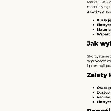
Marka ESKK w
materiały są 
a użytkownicy
Kursy j
Elastyc
Materia
Wsparc
Jak wy
Skorzystanie 
Wprowadź kod 
i promocji po
Zalety 
Oszczę
Dostęp 
Regular
Elastyc