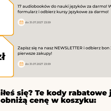
17 audiobooków do nauki języków za darmo! W
formularz i odbierz kursy językowe za darmo!
do 31.07.2027 23:59
Zapisz się na nasz NEWSLETTER i odbierz bon 2
zł
pierwsze zakupy!
do 31.07.2027 23:59
iłeś się? Te kody rabatowe 
 obniżą cenę w koszyku: