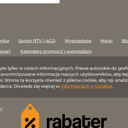
onika
Sprzęt RTV i AGD
Wyprzedaże
Marki
Bl
towe?
Kalendarz promocji i wyprzedaży
żyte tylko w celach informacyjnych. Prawa autorskie do gr
nonimizowane informacje naszych użytkowników, aby lepie
 Strona ta korzysta również z plików cookie, aby np. anali
darce. Dowiedz się więcej w
Informacjach o Cookies.
ci