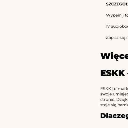
SZCZEGÓŁ
Wypełnij fo
17 audiobo
Zapisz się
Więce
ESKK 
ESKK to marka
swoje umiejęt
stronie. Dzię
staje się bard
Dlacze