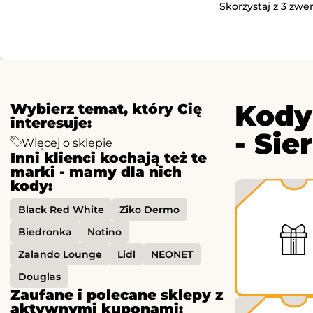
Skorzystaj z 3 zwe
Kody
Wybierz temat, który Cię
interesuje:
- Sie
Więcej o sklepie
Inni klienci kochają też te
marki - mamy dla nich
kody:
Black Red White
Ziko Dermo
Biedronka
Notino
Zalando Lounge
Lidl
NEONET
Douglas
Zaufane i polecane sklepy z
aktywnymi kuponami: