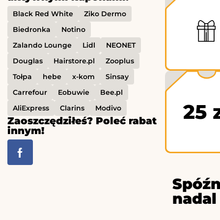
Black Red White
Ziko Dermo
Biedronka
Notino
Zalando Lounge
Lidl
NEONET
Douglas
Hairstore.pl
Zooplus
Tołpa
hebe
x-kom
Sinsay
Carrefour
Eobuwie
Bee.pl
25 
AliExpress
Clarins
Modivo
Zaoszczędziłeś? Poleć rabat
innym!
Spóźn
nadal