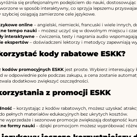
yróżnia się profesjonalnym podejściem do nauki, dostosowując
tworzone w sposób interaktywny, co sprzyja lepszemu przyswajani
 szybciej osiągają zamierzone cele językowe.
ęzykowe online
– angielski, niemiecki, francuski i wiele innyc
zne tempo nauki
– możesz uczyć się w dowolnym miejscu i czasi
ły interaktywne
– ćwiczenia, testy i nagrania audio wspomagaj
ie ekspertów
– doświadczeni lektorzy i metodycy zapewniają wy
korzystać kody rabatowe ESKK?
z
kodów promocyjnych ESKK
jest proste. Wybierz interesujący k
w odpowiednie pole podczas zakupu, a cena zostanie automatyc
zwala dodatkowo zwiększyć oszczędności.
korzystania z promocji ESKK
dność
– korzystając z kodów rabatowych, możesz uzyskać atrakcy
do pełnych materiałów edukacyjnych bez ukrytych kosztów.
ne wyprzedaże i sezonowe promocje zwiększają dostępność kur
zne formy nauki
– dzięki promocjom możesz wypróbować różne 