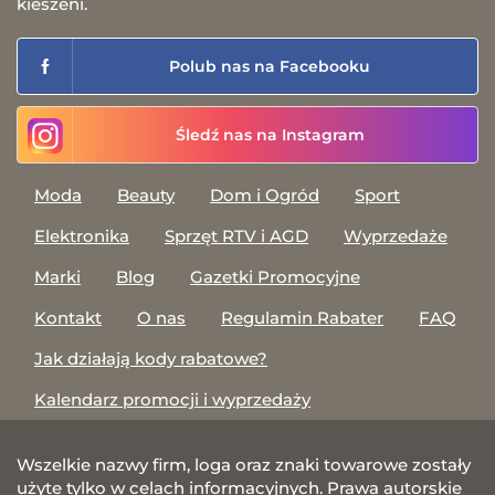
kieszeni.
Polub nas na Facebooku
Śledź nas na Instagram
Moda
Beauty
Dom i Ogród
Sport
Elektronika
Sprzęt RTV i AGD
Wyprzedaże
Marki
Blog
Gazetki Promocyjne
Kontakt
O nas
Regulamin Rabater
FAQ
Jak działają kody rabatowe?
Kalendarz promocji i wyprzedaży
Wszelkie nazwy firm, loga oraz znaki towarowe zostały
użyte tylko w celach informacyjnych. Prawa autorskie