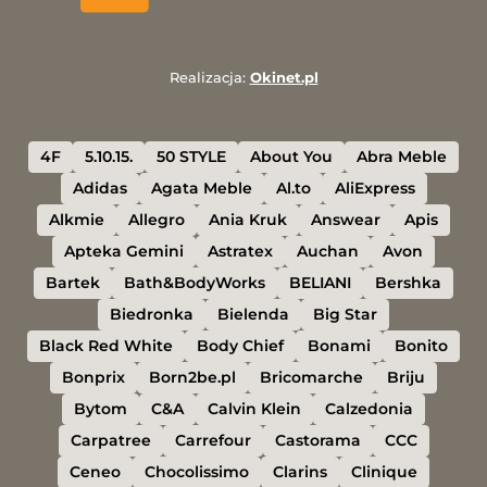
Realizacja:
Okinet.pl
4F
5.10.15.
50 STYLE
About You
Abra Meble
Adidas
Agata Meble
Al.to
AliExpress
Alkmie
Allegro
Ania Kruk
Answear
Apis
Apteka Gemini
Astratex
Auchan
Avon
Bartek
Bath&BodyWorks
BELIANI
Bershka
Biedronka
Bielenda
Big Star
Black Red White
Body Chief
Bonami
Bonito
Bonprix
Born2be.pl
Bricomarche
Briju
Bytom
C&A
Calvin Klein
Calzedonia
Carpatree
Carrefour
Castorama
CCC
Ceneo
Chocolissimo
Clarins
Clinique