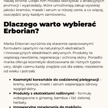
naszej stronie. Dzięki nim możesz skorzystać z atrakcyjnych
promocji i wyprzedaży, które umożliwiają zakup wysokiej
jakości kremów, masek i serum w niższej cenie, a co więcej,
oszczędzić przy każdym zamówieniu.
Dlaczego warto wybierać
Erborian?
Marka Erborian wyróżnia się starannie opracowanymi
formułami opartymi na naturalnych ekstraktach
i innowacyjnych składnikach aktywnych. Produkty te
wspierają nawilżenie, regenerację i ochronę skóry. Ponadto
marka oferuje kosmetyki dostosowane do różnych typów
cery, dzięki czemu każdy znajdzie coś dla siebie, niezależnie
od wieku i potrzeb.
Kosmetyki koreańskie do codziennej pielęgnacji
–
kremy, esencje, maski i serum wspierające zdrowy
wygląd skóry.
Produkty z ekstraktami roślinnymi
– formuły
wzbogacone o ginseng, bambus i liść zielonej
herbaty.
Innowacyjne rozwiązania do makijażu