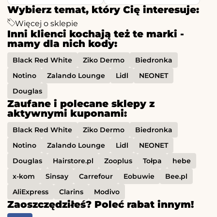
Wybierz temat, który Cię interesuje:
Więcej o sklepie
Inni klienci kochają też te marki -
mamy dla nich kody:
Black Red White
Ziko Dermo
Biedronka
Notino
Zalando Lounge
Lidl
NEONET
Douglas
Zaufane i polecane sklepy z
aktywnymi kuponami:
Black Red White
Ziko Dermo
Biedronka
Notino
Zalando Lounge
Lidl
NEONET
Douglas
Hairstore.pl
Zooplus
Tołpa
hebe
x-kom
Sinsay
Carrefour
Eobuwie
Bee.pl
AliExpress
Clarins
Modivo
Zaoszczędziłeś? Poleć rabat innym!