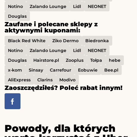
Notino
Zalando Lounge
Lidl
NEONET
Douglas
Zaufane i polecane sklepy z
aktywnymi kuponami:
Black Red White
Ziko Dermo
Biedronka
Notino
Zalando Lounge
Lidl
NEONET
Douglas
Hairstore.pl
Zooplus
Tołpa
hebe
x-kom
Sinsay
Carrefour
Eobuwie
Bee.pl
AliExpress
Clarins
Modivo
Zaoszczędziłeś? Poleć rabat innym!
Powody, dla których