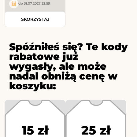
do 31.07.2027 23:59
SKORZYSTAJ
Spóźniłeś się? Te kody
rabatowe już
wygasły, ale może
nadal obniżą cenę w
koszyku:
15 zł
25 zł