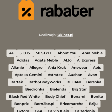
Realizacja:
Okinet.pl
4F
5.10.15.
50 STYLE
About You
Abra Meble
Adidas
Agata Meble
Al.to
AliExpress
Alkmie
Allegro
Ania Kruk
Answear
Apis
Apteka Gemini
Astratex
Auchan
Avon
Bartek
Bath&BodyWorks
BELIANI
Bershka
Biedronka
Bielenda
Big Star
Black Red White
Body Chief
Bonami
Bonito
Bonprix
Born2be.pl
Bricomarche
Briju
Bytom
C&A
Calvin Klein
Calzedonia