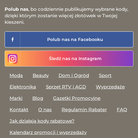
Polub nas
, bo codziennie publikujemy wybrane kody,
dzięki którym zostanie więcej złotówek w Twojej
kieszeni.
Polub nas na Facebooku
Śledź nas na Instagram
Moda
Beauty
Dom i Ogród
Sport
Elektronika
Sprzęt RTV i AGD
Wyprzedaże
Marki
Blog
Gazetki Promocyjne
Kontakt
O nas
Regulamin Rabater
FAQ
Jak działają kody rabatowe?
Kalendarz promocji i wyprzedaży