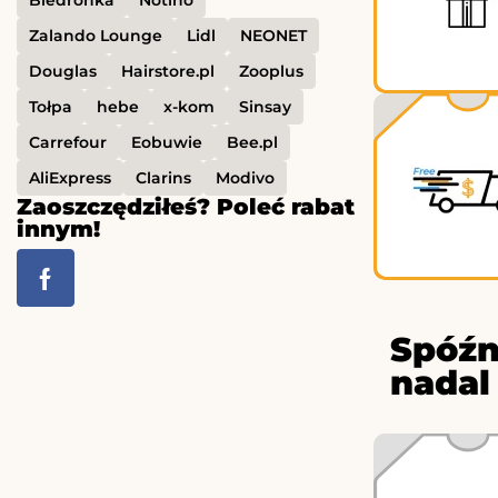
Zalando Lounge
Lidl
NEONET
Douglas
Hairstore.pl
Zooplus
Tołpa
hebe
x-kom
Sinsay
Carrefour
Eobuwie
Bee.pl
AliExpress
Clarins
Modivo
Zaoszczędziłeś? Poleć rabat
innym!
Spóźn
nadal