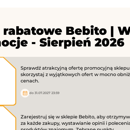
 rabatowe Bebito | W
ocje - Sierpień 2026
Sprawdź atrakcyjną ofertę promocyjną sklepu i 
skorzystaj z wyjątkowych ofert w mocno obni
cenach.
do 31.07.2027 23:59
Zarejestruj się w sklepie Bebito, aby otrzymy
za każde zakupy, wystawianie opinii i poleceni
produktów znajomym. Zebrane punkty...