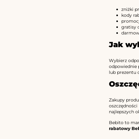
zniżki p
kody ra
promocje
gratisy
darmowa
Jak wy
Wybierz odpow
odpowiednie p
lub prezentu 
Oszczę
Zakupy produ
oszczędności 
najlepszych o
Bebito to mar
rabatowy Be