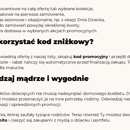
rocentowe na całą ofertę lub wybrane kolekcje,
batowe na pierwsze zamówienie,
 sezonowe i okazjonalne, np. z okazji Dnia Dziecka,
 do zamówień powyżej określonej kwoty,
 dostawa w wybranych akcjach promocyjnych.
korzystać kod zniżkowy?
iednią ofertę z naszej listy, skopiuj
kod promocyjny
i przejdź 
ole – rabat naliczy się automatycznie przed finalizacją zakupu.
dla malucha.
dzaj mądrze i wygodnie
któw dziecięcych nie muszą nadwyrężać domowego budżetu. D
i możesz przeznaczyć je na inne potrzeby rodziny. Odwiedzaj na
kazji i sprawdzonych promocji.
ka, której zaufały tysiące rodziców. Teraz również Ty możesz skor
bito
i cieszyć się zakupami z myślą o dziecku i portfelu.