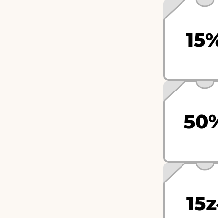
15
50
15z