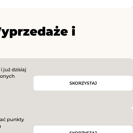
yprzedaże i
już dzisiaj
żonych
SKORZYSTAJ
wać punkty
a
SKORZYSTAJ