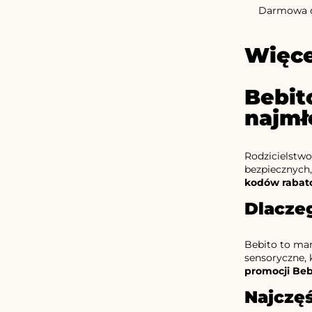
Darmowa d
Więce
Bebit
najmł
Rodzicielstwo
bezpiecznych,
kodów rabat
Dlacze
Bebito to mark
sensoryczne, 
promocji Beb
Najczęś