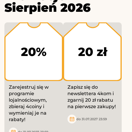
Sierpień 2026
20%
20 zł
Zarejestruj się w
Zapisz się do
programie
newslettera 4kom i
lojalnościowym,
zgarnij 20 zł rabatu
zbieraj 4coiny i
na pierwsze zakupy!
wymieniaj je na
rabaty!
do 31.07.2027 23:59
do 31.07.2027 23:59