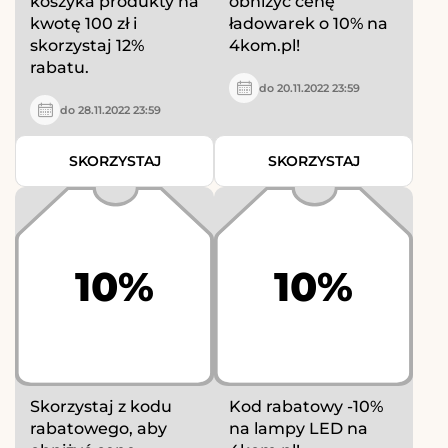
koszyka produkty na
obniżyć cenę
kwotę 100 zł i
ładowarek o 10% na
skorzystaj 12%
4kom.pl!
rabatu.
do 20.11.2022 23:59
do 28.11.2022 23:59
SKORZYSTAJ
SKORZYSTAJ
10%
10%
Skorzystaj z kodu
Kod rabatowy -10%
rabatowego, aby
na lampy LED na