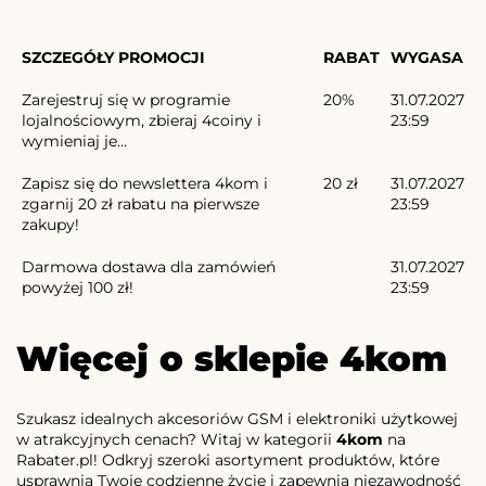
SZCZEGÓŁY PROMOCJI
RABAT
WYGASA
Zarejestruj się w programie
20%
31.07.2027
lojalnościowym, zbieraj 4coiny i
23:59
wymieniaj je...
Zapisz się do newslettera 4kom i
20 zł
31.07.2027
zgarnij 20 zł rabatu na pierwsze
23:59
zakupy!
Darmowa dostawa dla zamówień
31.07.2027
powyżej 100 zł!
23:59
Więcej o sklepie 4kom
Szukasz idealnych akcesoriów GSM i elektroniki użytkowej
w atrakcyjnych cenach? Witaj w kategorii
4kom
na
Rabater.pl! Odkryj szeroki asortyment produktów, które
usprawnią Twoje codzienne życie i zapewnią niezawodność