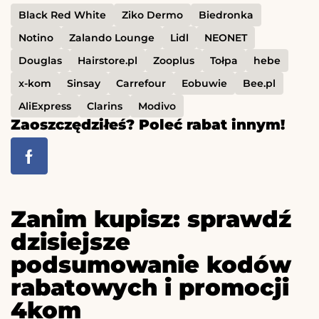
Black Red White
Ziko Dermo
Biedronka
Notino
Zalando Lounge
Lidl
NEONET
Douglas
Hairstore.pl
Zooplus
Tołpa
hebe
x-kom
Sinsay
Carrefour
Eobuwie
Bee.pl
AliExpress
Clarins
Modivo
Zaoszczędziłeś? Poleć rabat innym!
Zanim kupisz: sprawdź
dzisiejsze
podsumowanie kodów
rabatowych i promocji
4kom