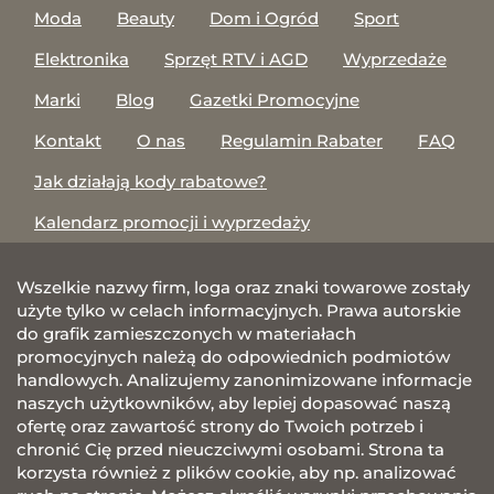
Moda
Beauty
Dom i Ogród
Sport
Elektronika
Sprzęt RTV i AGD
Wyprzedaże
Marki
Blog
Gazetki Promocyjne
Kontakt
O nas
Regulamin Rabater
FAQ
Jak działają kody rabatowe?
Kalendarz promocji i wyprzedaży
Wszelkie nazwy firm, loga oraz znaki towarowe zostały
użyte tylko w celach informacyjnych. Prawa autorskie
do grafik zamieszczonych w materiałach
promocyjnych należą do odpowiednich podmiotów
handlowych. Analizujemy zanonimizowane informacje
naszych użytkowników, aby lepiej dopasować naszą
ofertę oraz zawartość strony do Twoich potrzeb i
chronić Cię przed nieuczciwymi osobami. Strona ta
korzysta również z plików cookie, aby np. analizować