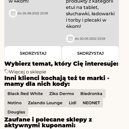
w 4kom!
produkty z kategorii
etui na tablet,
słuchawki, ładowarki
do 26.08.2022 23:59
i torby i plecaki w
4kom!
do 20.09.2022 23:59
SKORZYSTAJ
SKORZYSTAJ
Wybierz temat, który Cię interesuje:
Więcej o sklepie
Inni klienci kochają też te marki -
mamy dla nich kody:
Black Red White
Ziko Dermo
Biedronka
Notino
Zalando Lounge
Lidl
NEONET
Douglas
Zaufane i polecane sklepy z
aktywnymi kuponami: