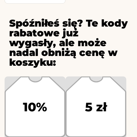
Spóźniłeś się? Te kody
rabatowe już
wygasły, ale może
nadal obniżą cenę w
koszyku:
10%
5 zł