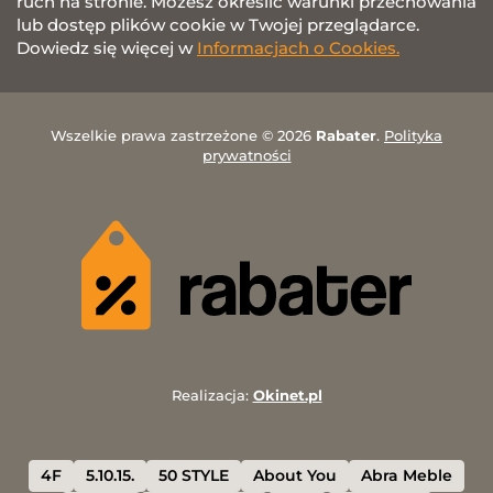
ruch na stronie. Możesz określić warunki przechowania
lub dostęp plików cookie w Twojej przeglądarce.
Dowiedz się więcej w
Informacjach o Cookies.
Wszelkie prawa zastrzeżone © 2026
Rabater
.
Polityka
prywatności
Realizacja:
Okinet.pl
4F
5.10.15.
50 STYLE
About You
Abra Meble