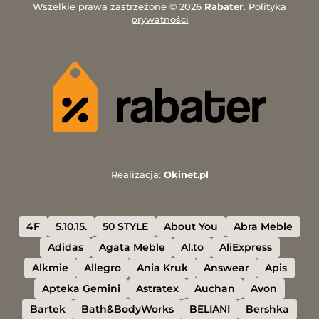
Wszelkie prawa zastrzeżone © 2026
Rabater
.
Polityka
prywatności
Realizacja:
Okinet.pl
4F
5.10.15.
50 STYLE
About You
Abra Meble
Adidas
Agata Meble
Al.to
AliExpress
Alkmie
Allegro
Ania Kruk
Answear
Apis
Apteka Gemini
Astratex
Auchan
Avon
Bartek
Bath&BodyWorks
BELIANI
Bershka