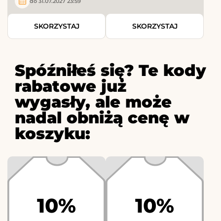
do 31.07.2027 23:59
SKORZYSTAJ
SKORZYSTAJ
Spóźniłeś się? Te kody
rabatowe już
wygasły, ale może
nadal obniżą cenę w
koszyku:
10%
10%