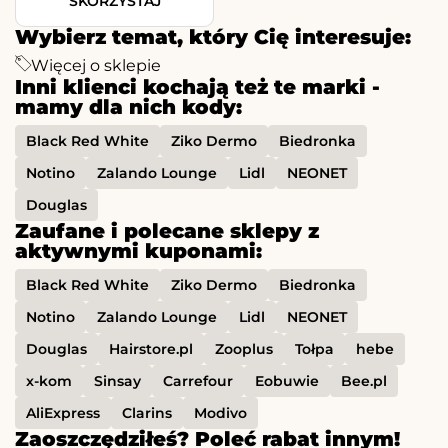
SKORZYSTAJ
Wybierz temat, który Cię interesuje:
Więcej o sklepie
Inni klienci kochają też te marki -
mamy dla nich kody:
Black Red White
Ziko Dermo
Biedronka
Notino
Zalando Lounge
Lidl
NEONET
Douglas
Zaufane i polecane sklepy z
aktywnymi kuponami:
Black Red White
Ziko Dermo
Biedronka
Notino
Zalando Lounge
Lidl
NEONET
Douglas
Hairstore.pl
Zooplus
Tołpa
hebe
x-kom
Sinsay
Carrefour
Eobuwie
Bee.pl
AliExpress
Clarins
Modivo
Zaoszczędziłeś? Poleć rabat innym!