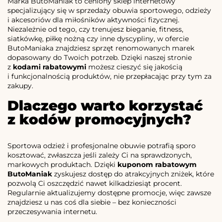
Marka ButoManiak to ceniony sklep internetowy
specjalizujący się w sprzedaży obuwia sportowego, odzieży
i akcesoriów dla miłośników aktywności fizycznej.
Niezależnie od tego, czy trenujesz bieganie, fitness,
siatkówkę, piłkę nożną czy inne dyscypliny, w ofercie
ButoManiaka znajdziesz sprzęt renomowanych marek
dopasowany do Twoich potrzeb. Dzięki naszej stronie
z
kodami rabatowymi
możesz cieszyć się jakością
i funkcjonalnością produktów, nie przepłacając przy tym za
zakupy.
Dlaczego warto korzystać
z kodów promocyjnych?
Sportowa odzież i profesjonalne obuwie potrafią sporo
kosztować, zwłaszcza jeśli zależy Ci na sprawdzonych,
markowych produktach. Dzięki
kuponom rabatowym
ButoManiak
zyskujesz dostęp do atrakcyjnych zniżek, które
pozwolą Ci oszczędzić nawet kilkadziesiąt procent.
Regularnie aktualizujemy dostępne promocje, więc zawsze
znajdziesz u nas coś dla siebie – bez konieczności
przeczesywania internetu.