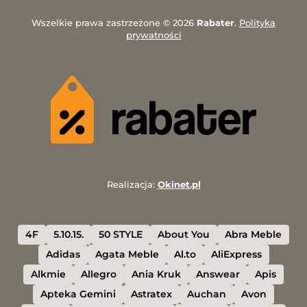
Wszelkie prawa zastrzeżone © 2026
Rabater
.
Polityka
prywatności
Realizacja:
Okinet.pl
4F
5.10.15.
50 STYLE
About You
Abra Meble
Adidas
Agata Meble
Al.to
AliExpress
Alkmie
Allegro
Ania Kruk
Answear
Apis
Apteka Gemini
Astratex
Auchan
Avon