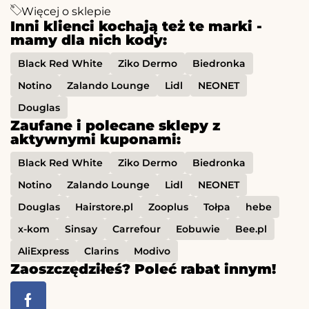
Więcej o sklepie
Inni klienci kochają też te marki -
mamy dla nich kody:
Black Red White
Ziko Dermo
Biedronka
Notino
Zalando Lounge
Lidl
NEONET
Douglas
Zaufane i polecane sklepy z
aktywnymi kuponami:
Black Red White
Ziko Dermo
Biedronka
Notino
Zalando Lounge
Lidl
NEONET
Douglas
Hairstore.pl
Zooplus
Tołpa
hebe
x-kom
Sinsay
Carrefour
Eobuwie
Bee.pl
AliExpress
Clarins
Modivo
Zaoszczędziłeś? Poleć rabat innym!